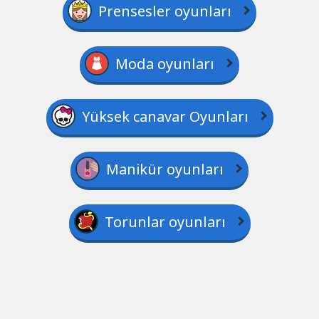
Prensesler oyunları
Moda oyunları
Yüksek canavar Oyunları
Manikür oyunları
Torunlar oyunları