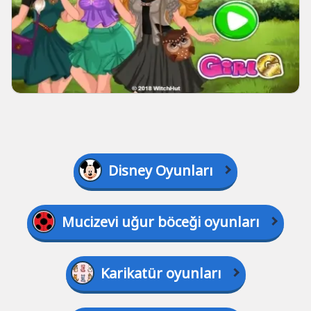
Disney Oyunları
Mucizevi uğur böceği oyunları
Karikatür oyunları