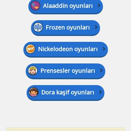
Alaaddin oyunları
Frozen oyunları
Nickelodeon oyunları
Prensesler oyunları
Dora kaşif oyunları