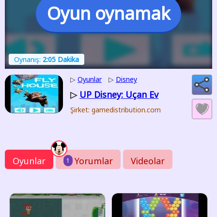
Oyun oynamak
Oynanış:
2:05 Dakika
▷
Oyunlar
▷
Disney
UP Disney: Uçan Ev
▷
Şirket: gamedistribution.com
Oyunlar
Yorumlar
Videolar
1