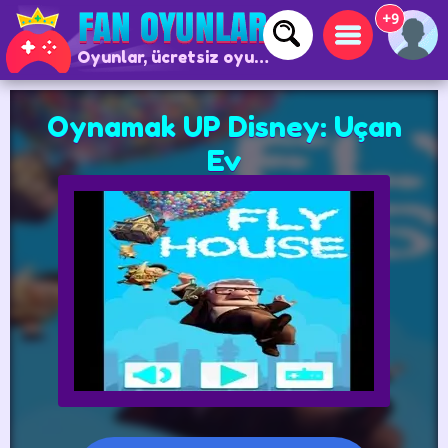
+9
Oyunlar, ücretsiz oyunlar ve çevrimiçi oyunlar
Oynamak UP Disney: Uçan
Ev