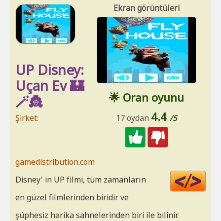
Ekran görüntüleri
UP Disney:
Uçan Ev 🏰
🌟 Oran oyunu
🪄👸
4.4
Şirket:
17 oydan
/5
gamedistribution.com
Cod
Disney' in UP filmi, tüm zamanların
HT
en güzel filmlerinden biridir ve
şüphesiz harika sahnelerinden biri ile bilinir.