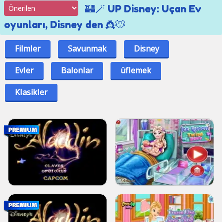
🏰🪄 UP Disney: Uçan Ev
oyunları, Disney den 👸🐭
Filmler
Savunmak
Disney
Evler
Balonlar
üflemek
Klasikler