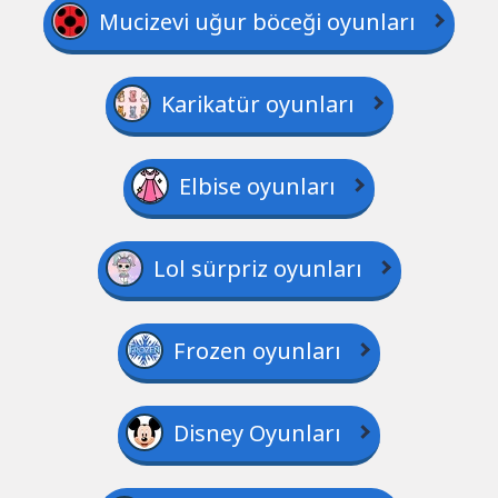
Mucizevi uğur böceği oyunları
Karikatür oyunları
Elbise oyunları
Lol sürpriz oyunları
Frozen oyunları
Disney Oyunları