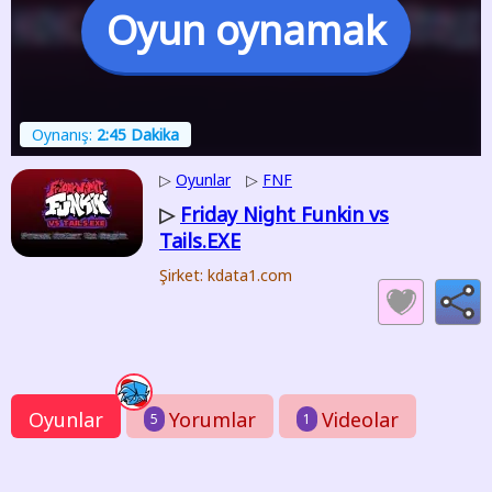
Oyun oynamak
Oynanış:
2:45 Dakika
▷
Oyunlar
▷
FNF
Friday Night Funkin vs
▷
Tails.EXE
Şirket: kdata1.com
Oyunlar
Yorumlar
Videolar
5
1