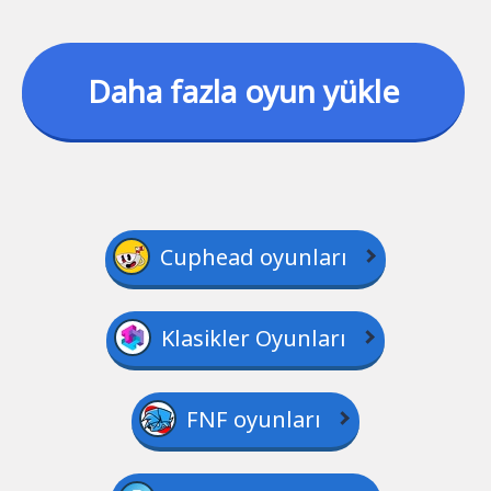
Daha fazla oyun yükle
Cuphead oyunları
Klasikler Oyunları
FNF oyunları