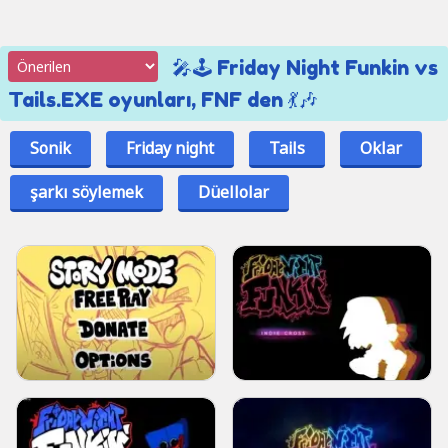
🎤🕹️ Friday Night Funkin vs
Tails.EXE oyunları, FNF den 💃🎶
Sonik
Friday night
Tails
Oklar
şarkı söylemek
Düellolar