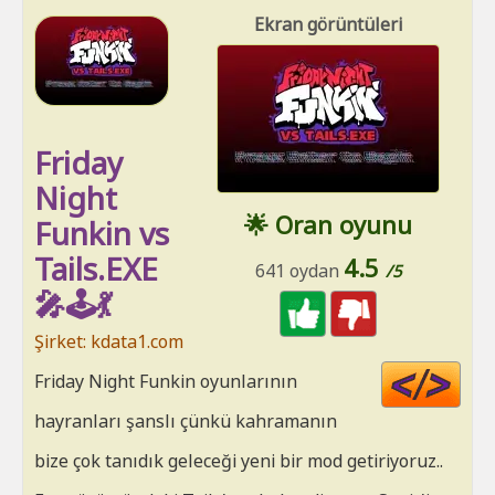
Ekran görüntüleri
Friday
Night
🌟 Oran oyunu
Funkin vs
Tails.EXE
4.5
641 oydan
/5
🎤🕹️💃
Şirket: kdata1.com
Cod
Friday Night Funkin oyunlarının
HT
hayranları şanslı çünkü kahramanın
bize çok tanıdık geleceği yeni bir mod getiriyoruz..