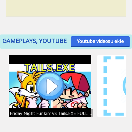
GAMEPLAYS, YOUTUBE
Youtube videosu ekle
Friday Night Funkin' VS Tails.EXE FULL WEEK (FNF Mod/Hard) (Tails)