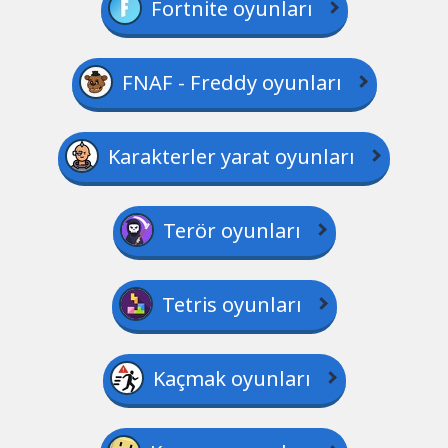
Fortnite oyunları
FNAF - Freddy oyunları
Karakterler yarat oyunları
Terör oyunları
Tetris oyunları
Kaçmak oyunları