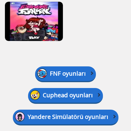
FNF oyunları
Cuphead oyunları
Yandere Simülatörü oyunları