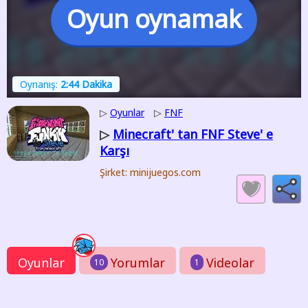
Oyun oynamak
Oynanış:
2:44 Dakika
▷
Oyunlar
▷
FNF
Minecraft' tan FNF Steve' e
▷
Karşı
Şirket: minijuegos.com
Oyunlar
Yorumlar
Videolar
10
1