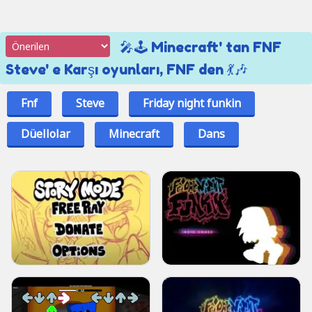
🎤🕹️ Minecraft' tan FNF
Steve' e Karşı oyunları, FNF den 💃🎶
Fnf
Steve
Friday night funkin
Düellolar
Minecraft
Dans