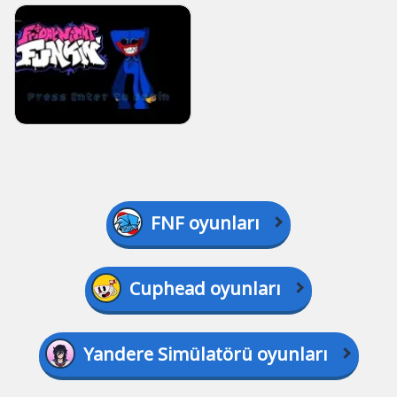
FNF oyunları
Cuphead oyunları
Yandere Simülatörü oyunları