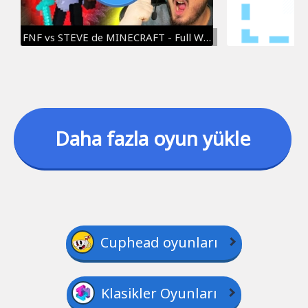
FNF vs STEVE de MINECRAFT - Full Week - Friday Night Funkin' ( FNF MOD ) - NaRuKuX I FR
Daha fazla oyun yükle
Cuphead oyunları
Klasikler Oyunları