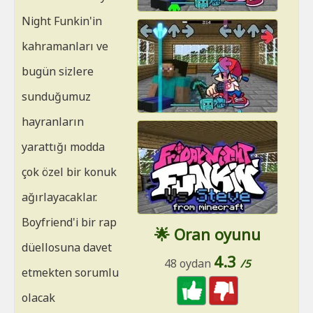
Night Funkin'in
kahramanları ve
bugün sizlere
sunduğumuz
hayranların
yarattığı modda
çok özel bir konuk
ağırlayacaklar.
Boyfriend'i bir rap
🌟 Oran oyunu
düellosuna davet
4.3
48 oydan
/5
etmekten sorumlu
olacak