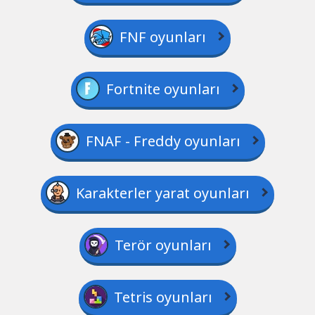
FNF oyunları
Fortnite oyunları
FNAF - Freddy oyunları
Karakterler yarat oyunları
Terör oyunları
Tetris oyunları