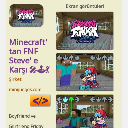
Ekran görüntüleri
Minecraft'
tan FNF
Steve' e
Karşı 🎤🕹️💃
Şirket:
minijuegos.com
Code
HTML
Boyfriend ve
Gilrfriend Friday