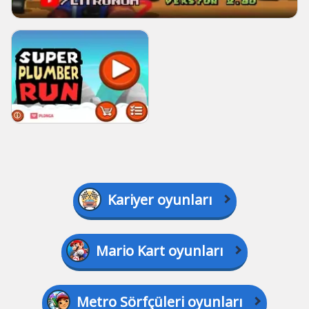
Kariyer oyunları
Mario Kart oyunları
Metro Sörfçüleri oyunları