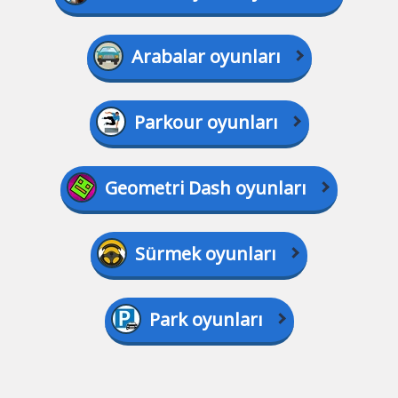
Arabalar oyunları
Parkour oyunları
Geometri Dash oyunları
Sürmek oyunları
Park oyunları