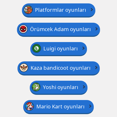
Platformlar oyunları
Örümcek Adam oyunları
Luigi oyunları
Kaza bandicoot oyunları
Yoshi oyunları
Mario Kart oyunları