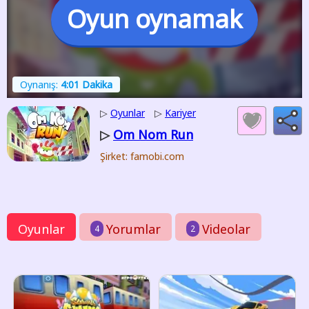
Oyun oynamak
Oynanış:
4:01 Dakika
▷
Oyunlar
▷
Kariyer
Om Nom Run
▷
Şirket: famobi.com
Oyunlar
Yorumlar
Videolar
4
2