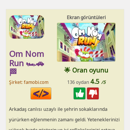
Ekran görüntüleri
Om Nom
Run 🏎️🚗
🌟 Oran oyunu
🏁
4.5
Şirket: famobi.com
136 oydan
/5
Code
HTML
Arkadaş canlısı uzaylı ile şehrin sokaklarında
yürürken eğlenmenin zamanı geldi. Yeteneklerinizi