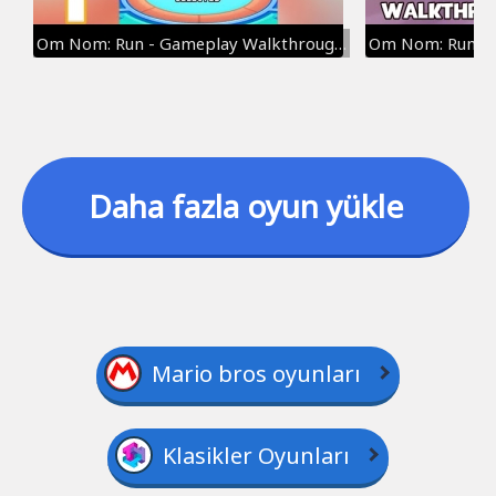
Om Nom: Run - Gameplay Walkthrough Part 1 - Tutorial (iOS, Android)
Om Nom: Run - 
Daha fazla oyun yükle
Mario bros oyunları
Klasikler Oyunları