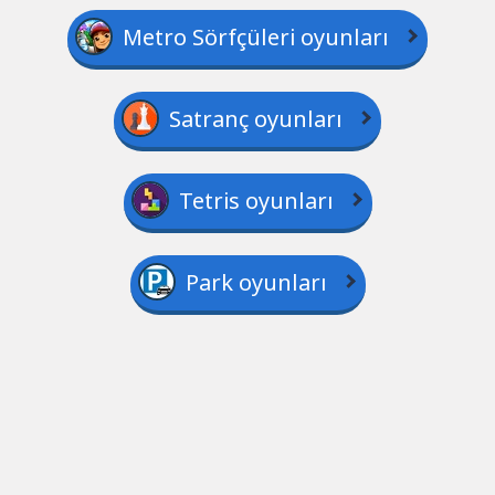
Metro Sörfçüleri oyunları
Satranç oyunları
Tetris oyunları
Park oyunları