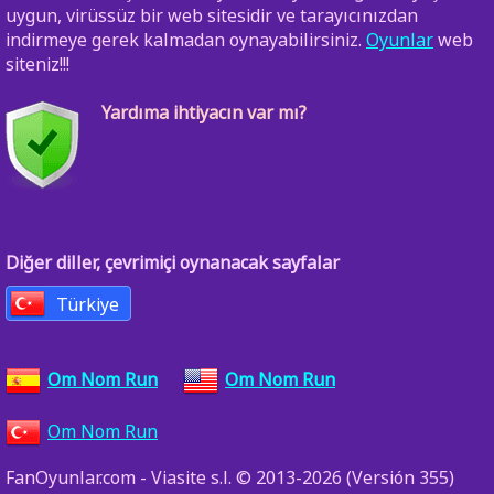
uygun, virüssüz bir web sitesidir ve tarayıcınızdan
indirmeye gerek kalmadan oynayabilirsiniz.
Oyunlar
web
siteniz!!!
Yardıma ihtiyacın var mı?
Diğer diller, çevrimiçi oynanacak sayfalar
Türkiye
Om Nom Run
Om Nom Run
Om Nom Run
FanOyunlar.com - Viasite s.l. © 2013-2026 (Versión 355)