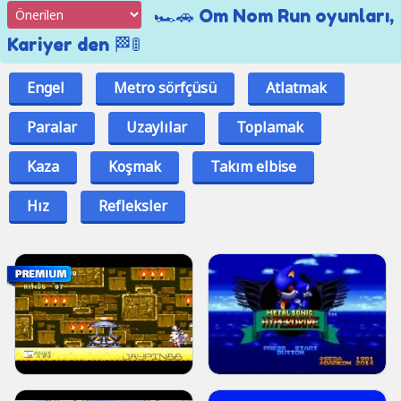
🏎️🚗 Om Nom Run oyunları,
Kariyer den 🏁🚦
Engel
Metro sörfçüsü
Atlatmak
Paralar
Uzaylılar
Toplamak
Kaza
Koşmak
Takım elbise
Hız
Refleksler