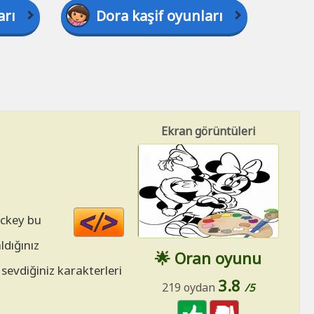
arı
Dora kaşif oyunları
Ekran görüntüleri
Code
ickey bu
HTML
ldığınız
🌟 Oran oyunu
 sevdiğiniz karakterleri
3.8
219 oydan
/5