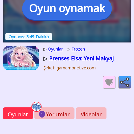
Oyun oynamak
Oynanış:
3:49 Dakika
▷
Oyunlar
▷
Frozen
Prenses Elsa: Yeni Makyaj
▷
Şirket: gamemonetize.com
Oyunlar
Yorumlar
Videolar
1