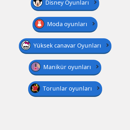
Disney Oyunları
Moda oyunları
Yüksek canavar Oyunları
Manikür oyunları
Torunlar oyunları