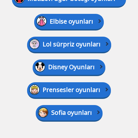
Elbise oyunları
Lol sürpriz oyunları
Disney Oyunları
Prensesler oyunları
Sofia oyunları