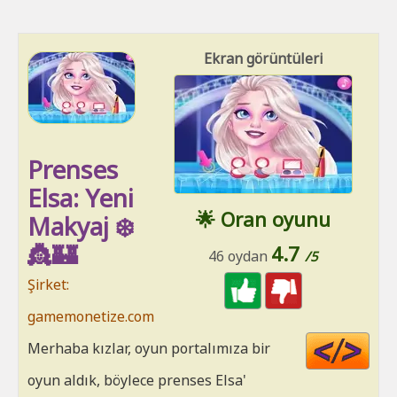
Ekran görüntüleri
Prenses
Elsa: Yeni
🌟 Oran oyunu
Makyaj ❄️
👸🏰
4.7
46 oydan
/5
Şirket:
gamemonetize.com
Cod
Merhaba kızlar, oyun portalımıza bir
HT
oyun aldık, böylece prenses Elsa'