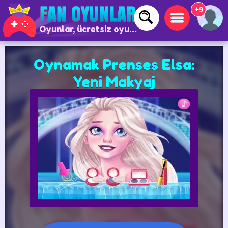
+9
Oyunlar, ücretsiz oyunlar ve çevrimiçi oyunlar
Oynamak Prenses Elsa:
Yeni Makyaj