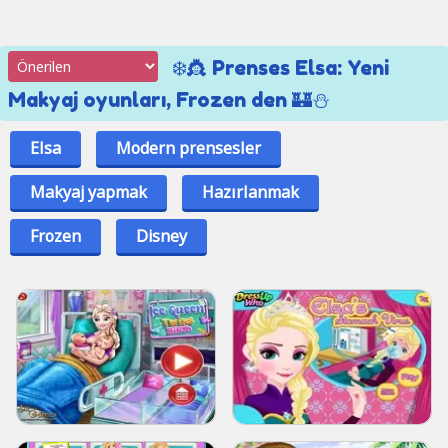
❄️👸 Prenses Elsa: Yeni
Makyaj oyunları, Frozen den 🏰⛄
Elsa
Modern prensesler
Makyaj yapmak
Hazırlanmak
Frozen
Disney