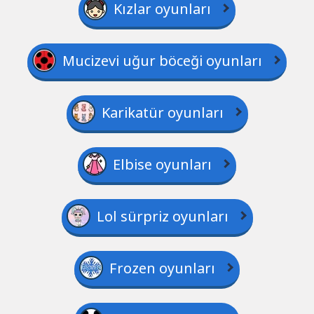
Kızlar oyunları
Mucizevi uğur böceği oyunları
Karikatür oyunları
Elbise oyunları
Lol sürpriz oyunları
Frozen oyunları