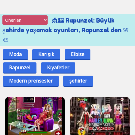
👸🏰 Rapunzel: Büyük
şehirde yaşamak oyunları, Rapunzel den 🌸
🎨
Moda
Karışık
Elbise
Rapunzel
Kıyafetler
Modern prensesler
şehirler