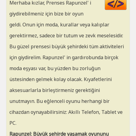
Cod
Merhaba kızlar, Prenses Rapunzel' i
HT
giydirebilmeniz için bize bir oyun
geldi. Onun için moda, kurallar veya kalıplar
gerektirmez, sadece bir tutum ve zevk meselesidir.
Bu güzel prensesi büyük şehirdeki tüm aktiviteleri
için giydirelim. Rapunzel' in gardırobunda birçok
moda eşyası var, bu yüzden bu zorluğun
üstesinden gelmek kolay olacak. Kıyafetlerini
aksesuarlarla birleştirmeniz gerektiğini
unutmayın. Bu eğlenceli oyunu herhangi bir
cihazdan oynayabilirsiniz: Akıllı Telefon, Tablet ve
PC.
Rapunzel: Büyük şehirde yaşamak oyununu