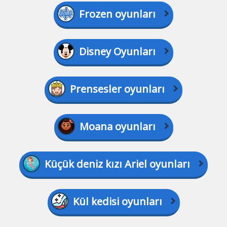
Frozen oyunları
Disney Oyunları
Prensesler oyunları
Moana oyunları
Küçük deniz kızı Ariel oyunları
Kül kedisi oyunları