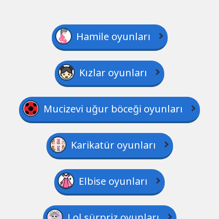
Hamile oyunları
Kızlar oyunları
Mucizevi uğur böceği oyunları
Karikatür oyunları
Elbise oyunları
Lol sürpriz oyunları