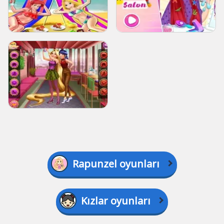
Rapunzel oyunları
Kızlar oyunları