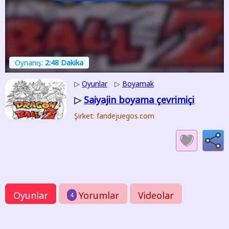
Oynanış:
2:48 Dakika
▷
Oyunlar
▷
Boyamak
Saiyajin boyama çevrimiçi
▷
Şirket: fandejuegos.com
Oyunlar
Yorumlar
Videolar
4