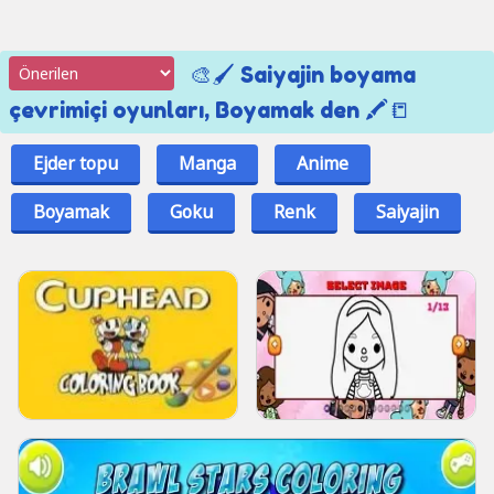
🎨🖌️ Saiyajin boyama
çevrimiçi oyunları, Boyamak den 🖍️📒
Ejder topu
Manga
Anime
Boyamak
Goku
Renk
Saiyajin