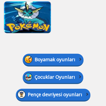
Boyamak oyunları
Çocuklar Oyunları
Pençe devriyesi oyunları