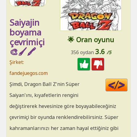
Saiyajin
boyama
🌟 Oran oyunu
çevrimiçi
🎨🖌️🖍️
3.6
356 oydan
/5
Şirket:
fandejuegos.com
Cod
Şimdi, Dragon Ball Z'nin Süper
HT
Saiyan'ını, kıyafetlerin rengini
değiştirerek hevesinize göre boyayabileceğiniz
çevrimiçi bir oyunda renklendirebilirsiniz. Süper
kahramanlarınızı her zaman hayal ettiğiniz gibi