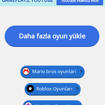
GAMEPLAYS, YOUTUBE
Youtube videosu ekle
Daha fazla oyun yükle
Mario bros oyunları
Roblox Oyunları