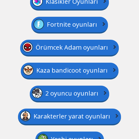
Klasikler Oyunları
Fortnite oyunları
Örümcek Adam oyunları
Kaza bandicoot oyunları
2 oyuncu oyunları
Karakterler yarat oyunları