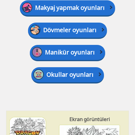
Makyaj yapmak oyunları
Dövmeler oyunları
Manikür oyunları
Okullar oyunları
Ekran görüntüleri