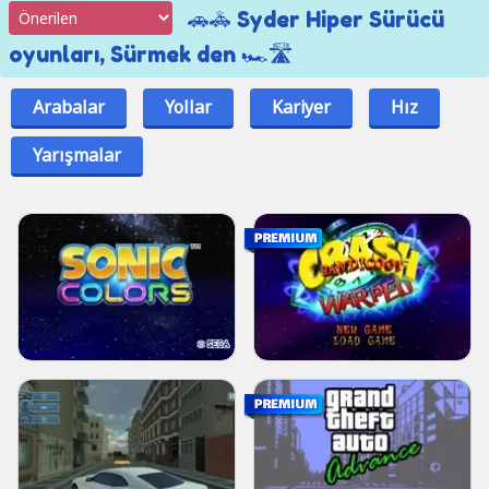
🚗🚓 Syder Hiper Sürücü
oyunları, Sürmek den 🏎🛣
Arabalar
Yollar
Kariyer
Hız
Yarışmalar