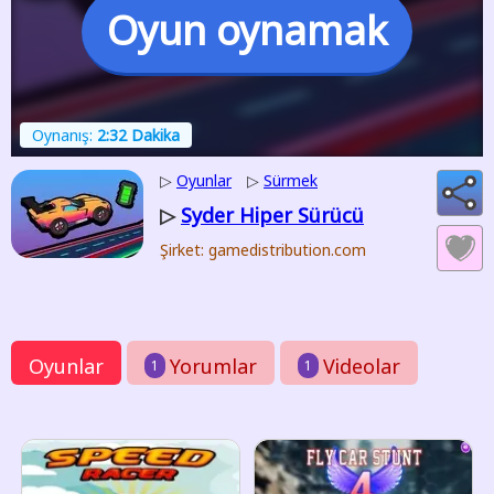
Oyun oynamak
Oynanış:
2:32 Dakika
▷
Oyunlar
▷
Sürmek
Syder Hiper Sürücü
▷
Şirket: gamedistribution.com
Oyunlar
Yorumlar
Videolar
1
1