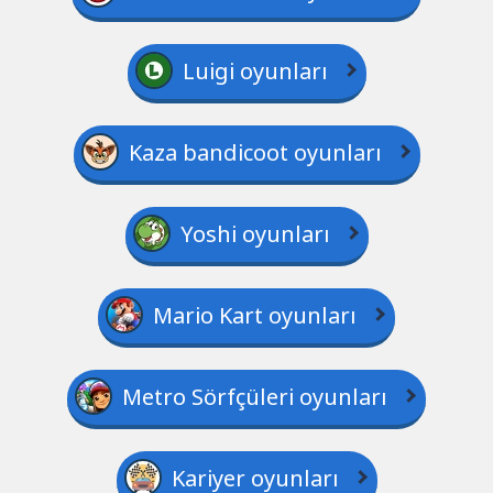
Luigi oyunları
Kaza bandicoot oyunları
Yoshi oyunları
Mario Kart oyunları
Metro Sörfçüleri oyunları
Kariyer oyunları