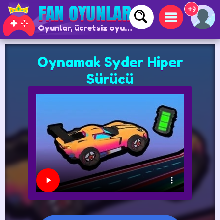
+9
Oyunlar, ücretsiz oyunlar ve çevrimiçi oyunlar
Oynamak Syder Hiper
Sürücü