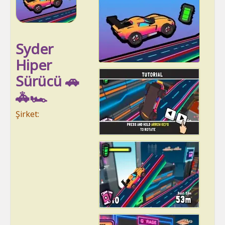
Syder
Hiper
Sürücü 🚗
🚓🏎
Şirket: