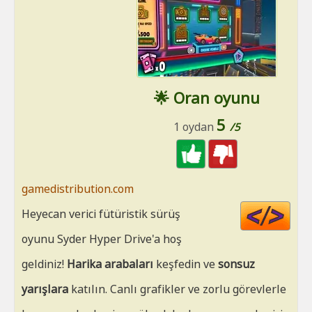
🌟 Oran oyunu
5
1 oydan
/5
gamedistribution.com
Cod
Heyecan verici fütüristik sürüş
HT
oyunu Syder Hyper Drive'a hoş
geldiniz!
Harika arabaları
keşfedin ve
sonsuz
yarışlara
katılın. Canlı grafikler ve zorlu görevlerle