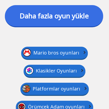
Daha fazla oyun yükle
Mario bros oyunları
Klasikler Oyunları
Platformlar oyunları
Örümcek Adam oyunları