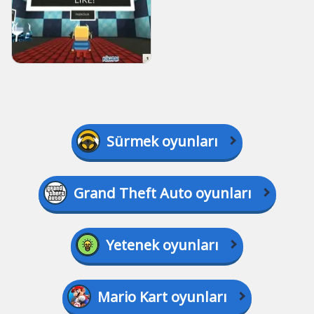
Sürmek oyunları
Grand Theft Auto oyunları
Yetenek oyunları
Mario Kart oyunları