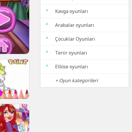
Kavga oyunları
Arabalar oyunları
Çocuklar Oyunları
Terör oyunları
Elbise oyunları
+ Oyun kategorileri