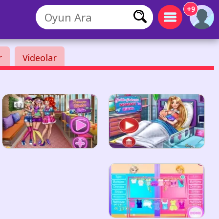
+9
r
Videolar