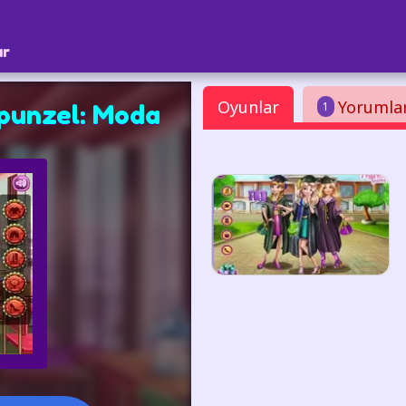
ar
Oyunlar
Yorumla
1
punzel: Moda