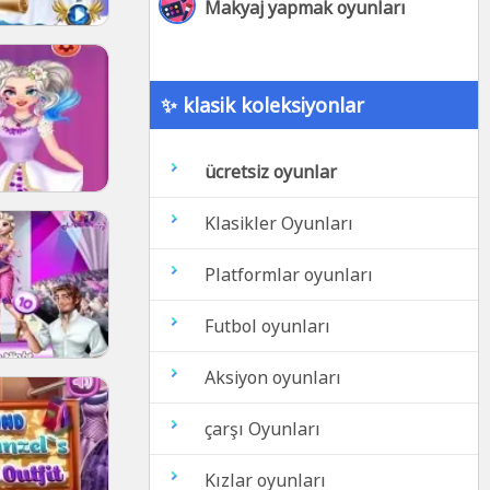
Makyaj yapmak oyunları
✨ klasik koleksiyonlar
ücretsiz oyunlar
Klasikler Oyunları
Platformlar oyunları
Futbol oyunları
Aksiyon oyunları
çarşı Oyunları
Kızlar oyunları