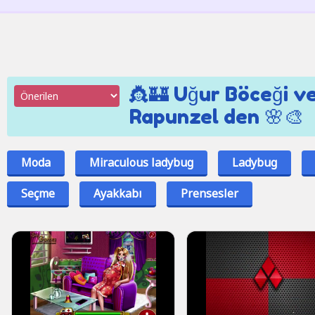
👸🏰 Uğur Böceği v
Rapunzel den 🌸🎨
Moda
Miraculous ladybug
Ladybug
Seçme
Ayakkabı
Prensesler