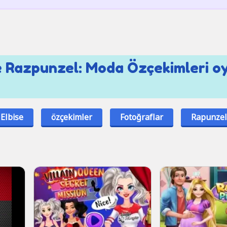
e Razpunzel: Moda Özçekimleri oy
Elbise
özçekimler
Fotoğraflar
Rapunzel