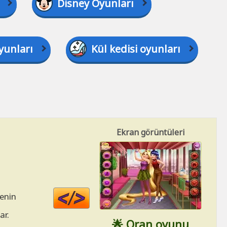
Disney Oyunları
oyunları
Kül kedisi oyunları
Ekran görüntüleri
Code
menin
HTML
ar.
🌟 Oran oyunu