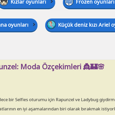
Kızlar oyunları
Frozen oyunları
na oyunları
Küçük deniz kızı Ariel 
unzel: Moda Özçekimleri 👸🏰🌸
ylece bir Selfies oturumu için Rapunzel ve Ladybug giydir
atlarının en iyi aşamalarından biri olarak bırakmak istiyorl