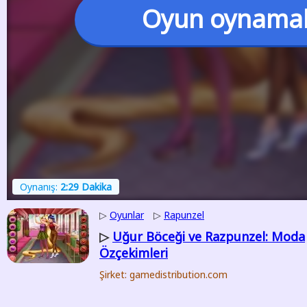
Oyun oynama
Oynanış:
2:29 Dakika
▷
Oyunlar
▷
Rapunzel
Uğur Böceği ve Razpunzel: Moda
▷
Özçekimleri
Şirket: gamedistribution.com