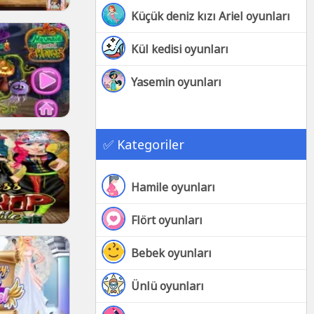
Küçük deniz kızı Ariel oyunları
Kül kedisi oyunları
Yasemin oyunları
✅ Kategoriler
Hamile oyunları
Flört oyunları
Bebek oyunları
Ünlü oyunları