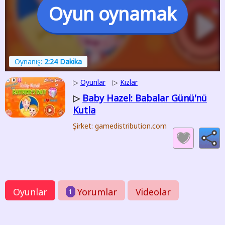
Oyun oynamak
Oynanış:
2:24 Dakika
▷
Oyunlar
▷
Kızlar
Baby Hazel: Babalar Günü'nü
▷
Kutla
Şirket: gamedistribution.com
Oyunlar
Yorumlar
Videolar
1