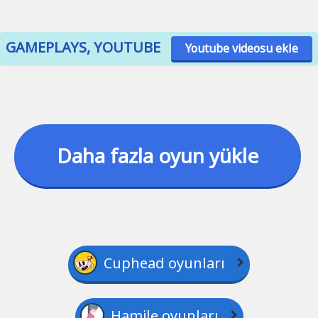
GAMEPLAYS, YOUTUBE
Youtube videosu ekle
Daha fazla oyun yükle
Cuphead oyunları
Hamile oyunları