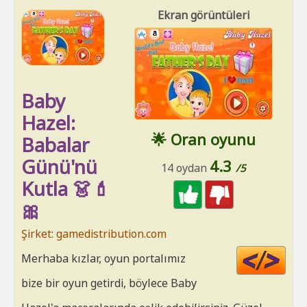
Ekran görüntüleri
Baby
Hazel:
🌟 Oran oyunu
Babalar
Günü'nü
4.3
14 oydan
/5
Kutla 👗💄
🎀
Şirket: gamedistribution.com
Cod
Merhaba kızlar, oyun portalımız
HT
bize bir oyun getirdi, böylece Baby