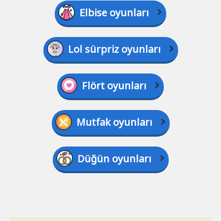
Elbise oyunları
Lol sürpriz oyunları
Flört oyunları
Mutfak oyunları
Düğün oyunları