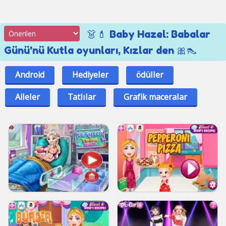
👗💄 Baby Hazel: Babalar
Günü'nü Kutla oyunları, Kızlar den 🎀👠
Android
Hediyeler
ödüller
Aileler
Tatlılar
Grafik maceralar