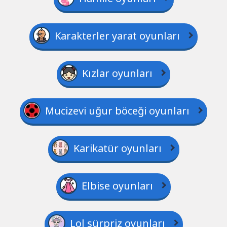
Karakterler yarat oyunları
Kızlar oyunları
Mucizevi uğur böceği oyunları
Karikatür oyunları
Elbise oyunları
Lol sürpriz oyunları