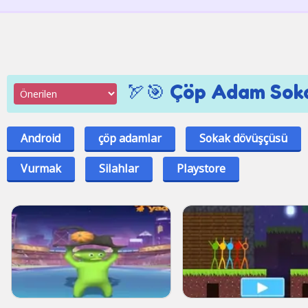
🏹🎯 Çöp Adam Soka
Android
çöp adamlar
Sokak dövüşçüsü
Vurmak
Silahlar
Playstore