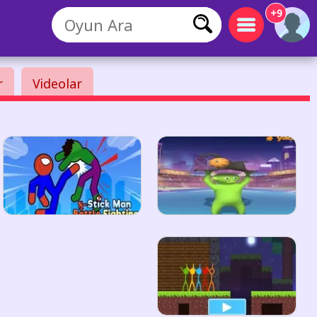
+9
r
Videolar