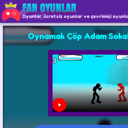
Oyunlar, ücretsiz oyunlar ve çevrimiçi oyunl
Oynamak Çöp Adam Soka