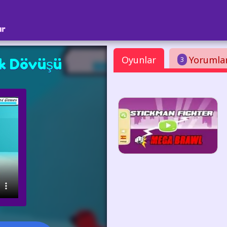
ar
Oyunlar
Yorumla
3
k Dövüşü