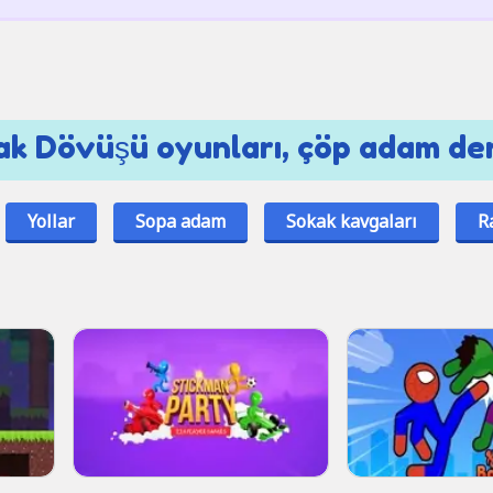
k Dövüşü oyunları, çöp adam den
Yollar
Sopa adam
Sokak kavgaları
R