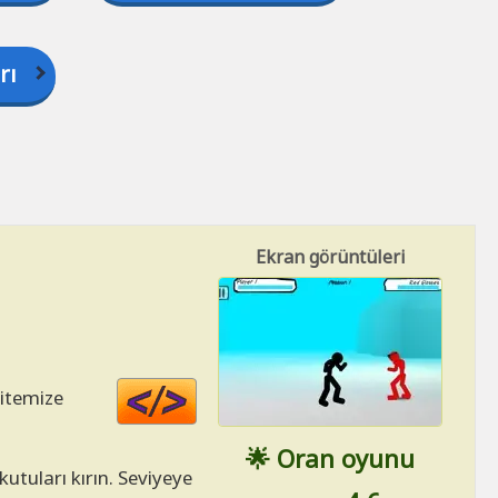
rı
Ekran görüntüleri
Code
sitemize
HTML
🌟 Oran oyunu
utuları kırın. Seviyeye