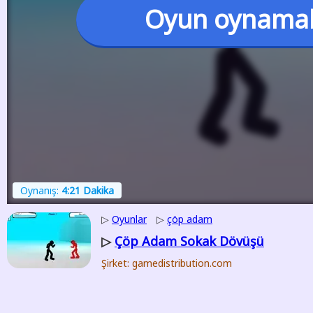
Oyun oynama
Oynanış:
4:21 Dakika
▷
Oyunlar
▷
çöp adam
Çöp Adam Sokak Dövüşü
▷
Şirket: gamedistribution.com