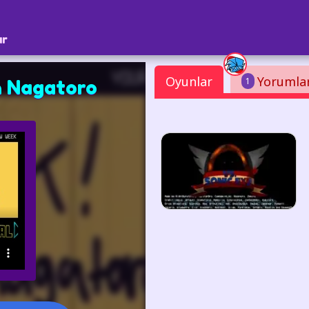
ar
Oyunlar
Yorumla
1
n Nagatoro