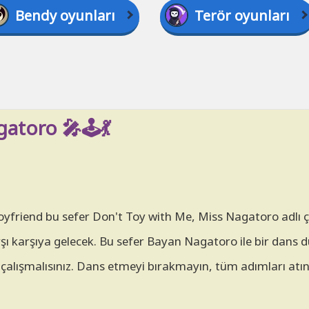
Bendy oyunları
Terör oyunları
atoro 🎤🕹️💃
Boyfriend bu sefer Don't Toy with Me, Miss Nagatoro adlı 
şı karşıya gelecek. Bu sefer Bayan Nagatoro ile bir dans d
lışmalısınız. Dans etmeyi bırakmayın, tüm adımları atın