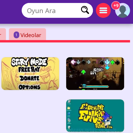
+9
r
Videolar
1