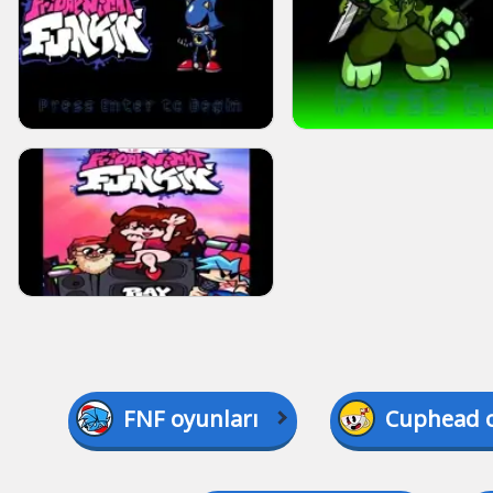
FNF oyunları
Cuphead o