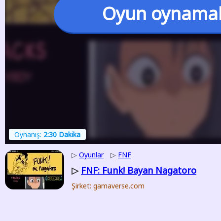
Oyun oynama
Oynanış:
2:30 Dakika
▷
Oyunlar
▷
FNF
FNF: Funk! Bayan Nagatoro
▷
Şirket: gamaverse.com