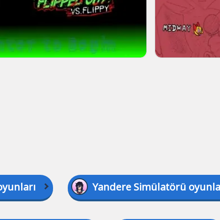
yunları
Yandere Simülatörü oyunla