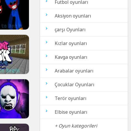
Futbol oyunları
Aksiyon oyunları
çarşı Oyunları
Kızlar oyunları
Kavga oyunları
Arabalar oyunları
Çocuklar Oyunları
Terör oyunları
Elbise oyunları
+ Oyun kategorileri