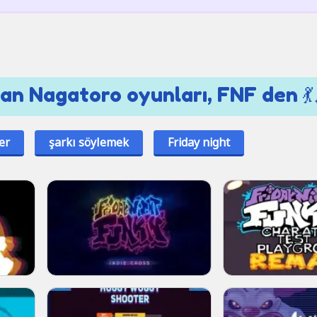
yan Nagatoro oyunları, FNF den 💃
er
şarkı söylemek
Friday night