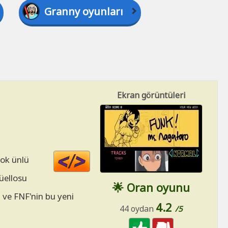
Granny oyunları
Ekran görüntüleri
Code
çok ünlü
HTML
üellosu
🌟 Oran oyunu
 ve FNF'nin bu yeni
4.2
44 oydan
/5