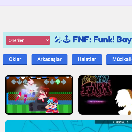
🎤🕹️ FNF: Funk! Ba
Oklar
Arkadaşlar
Halatlar
Müzikall