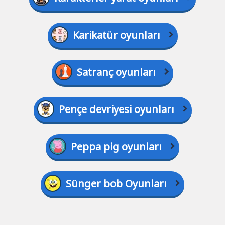
Karikatür oyunları
Satranç oyunları
Pençe devriyesi oyunları
Peppa pig oyunları
Sünger bob Oyunları