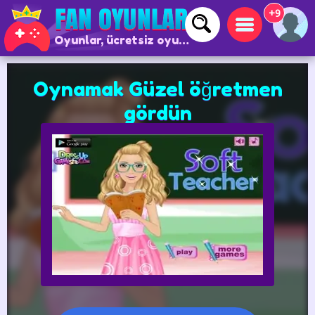
+9
Oyunlar, ücretsiz oyunlar ve çevrimiçi oyunlar
Oynamak Güzel öğretmen
gördün