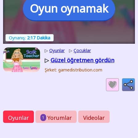
Oyun oynamak
Oynanış:
2:17 Dakika
▷
Oyunlar
▷
Çocuklar
Güzel öğretmen gördün
▷
Şirket: gamedistribution.com
Oyunlar
Yorumlar
Videolar
1