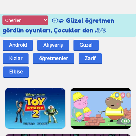
🎲🧩 Güzel öğretmen
gördün oyunları, Çocuklar den 🎳🎯
Android
Alışveriş
Güzel
Kızlar
öğretmenler
Zarif
Elbise