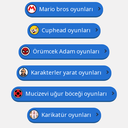
Mario bros oyunları
Cuphead oyunları
Örümcek Adam oyunları
Karakterler yarat oyunları
Mucizevi uğur böceği oyunları
Karikatür oyunları