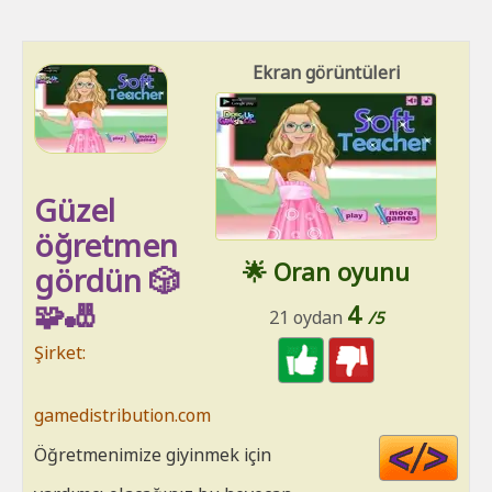
Ekran görüntüleri
Güzel
öğretmen
🌟 Oran oyunu
gördün 🎲
🧩🎳
4
21 oydan
/5
Şirket:
gamedistribution.com
Cod
Öğretmenimize giyinmek için
HT