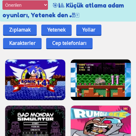
🎯🎱 Küçük atlama adam
oyunları, Yetenek den 🎳🀄
Zıplamak
Yetenek
Yollar
Karakterler
Cep telefonları