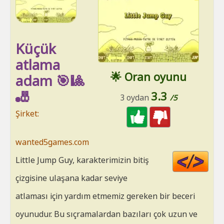
Küçük
atlama
🌟 Oran oyunu
adam 🎯🎱
🎳
3.3
3 oydan
/5
Şirket:
wanted5games.com
Cod
Little Jump Guy, karakterimizin bitiş
HT
çizgisine ulaşana kadar seviye
atlaması için yardım etmemiz gereken bir beceri
oyunudur. Bu sıçramalardan bazıları çok uzun ve