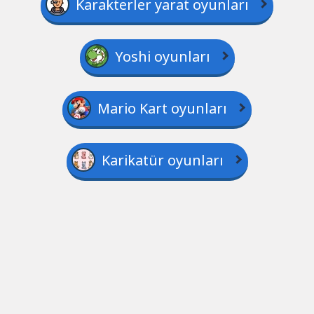
Karakterler yarat oyunları
Yoshi oyunları
Mario Kart oyunları
Karikatür oyunları