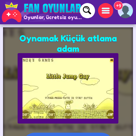
+9
Oyunlar, ücretsiz oyunlar ve çevrimiçi oyunlar
Oynamak Küçük atlama
adam