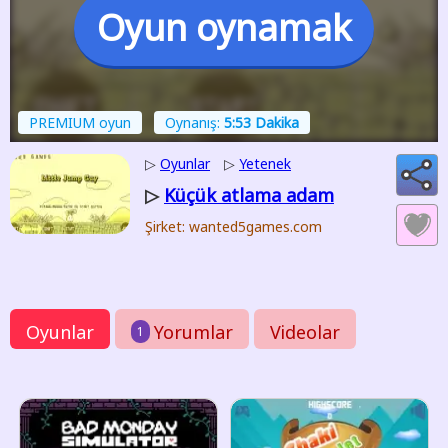
Oyun oynamak
PREMIUM oyun
Oynanış:
5:53 Dakika
▷
Oyunlar
▷
Yetenek
Küçük atlama adam
▷
Şirket: wanted5games.com
Oyunlar
Yorumlar
Videolar
1