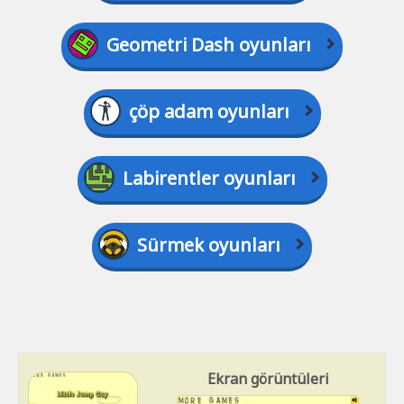
Geometri Dash oyunları
çöp adam oyunları
Labirentler oyunları
Sürmek oyunları
Ekran görüntüleri