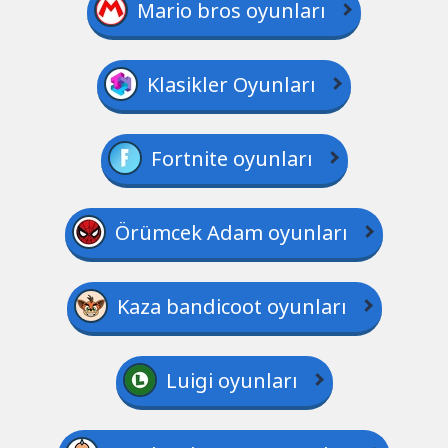
Mario bros oyunları
Klasikler Oyunları
Fortnite oyunları
Örümcek Adam oyunları
Kaza bandicoot oyunları
Luigi oyunları