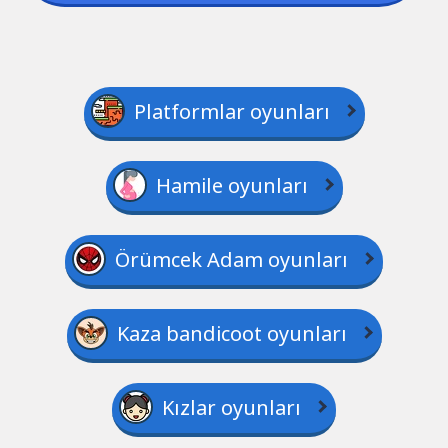
Platformlar oyunları
Hamile oyunları
Örümcek Adam oyunları
Kaza bandicoot oyunları
Kızlar oyunları