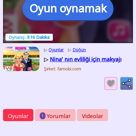
Oyun oynamak
Oynanış:
3:16 Dakika
▷
Oyunlar
▷
Düğün
Nina' nın evliliği için makyajı
▷
Şirket: famobi.com
Oyunlar
Yorumlar
Videolar
1