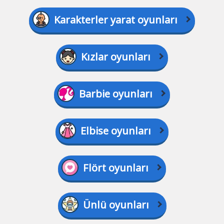
Karakterler yarat oyunları
Kızlar oyunları
Barbie oyunları
Elbise oyunları
Flört oyunları
Ünlü oyunları