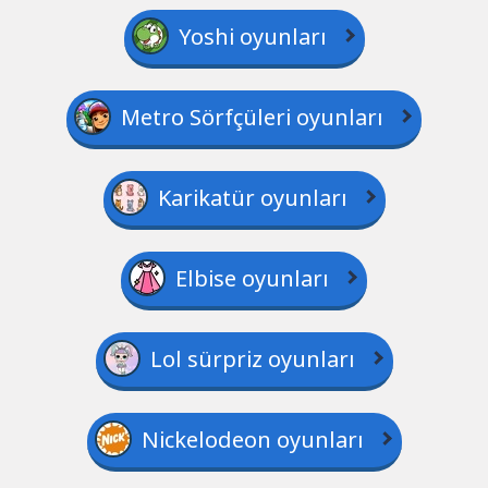
Yoshi oyunları
Metro Sörfçüleri oyunları
Karikatür oyunları
Elbise oyunları
Lol sürpriz oyunları
Nickelodeon oyunları