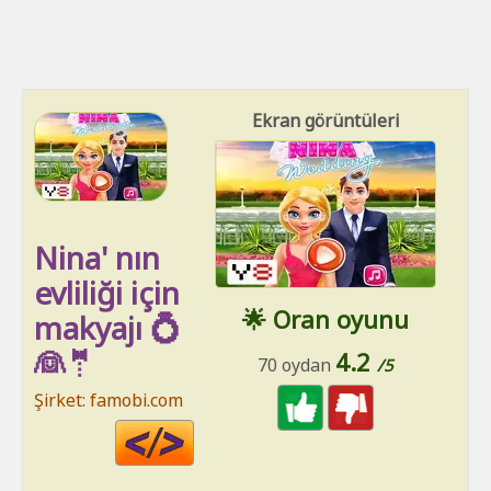
Ekran görüntüleri
Nina' nın
evliliği için
🌟 Oran oyunu
makyajı 💍
👰🤵
4.2
70 oydan
/5
Şirket: famobi.com
Code
HTML