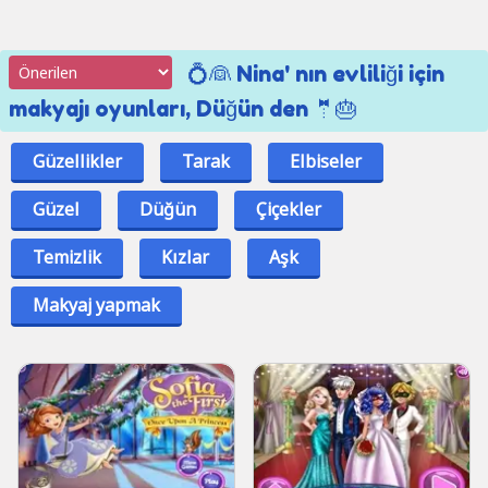
💍👰 Nina' nın evliliği için
makyajı oyunları, Düğün den 🤵🎂
Güzellikler
Tarak
Elbiseler
Güzel
Düğün
Çiçekler
Temizlik
Kızlar
Aşk
Makyaj yapmak