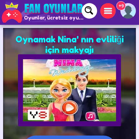
+9
Oyunlar, ücretsiz oyunlar ve çevrimiçi oyunlar
Oynamak Nina' nın evliliği
için makyajı