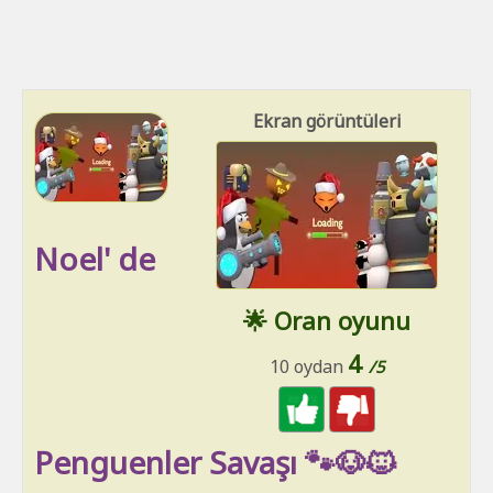
Ekran görüntüleri
Noel' de
🌟 Oran oyunu
4
10 oydan
/5
Penguenler Savaşı 🐾🐶🐱