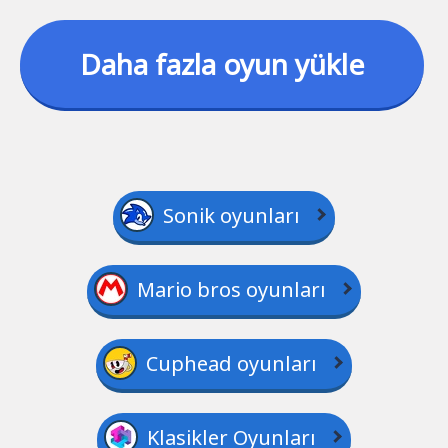
Daha fazla oyun yükle
Sonik oyunları
Mario bros oyunları
Cuphead oyunları
Klasikler Oyunları