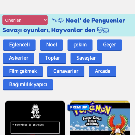
🐾🐶 Noel' de Penguenler
Savaşı oyunları, Hayvanlar den 🐱🦁
Eğlenceli
Noel
çekim
Geçer
Askerler
Toplar
Savaşlar
Film çekmek
Canavarlar
Arcade
Bağımlılık yapıcı