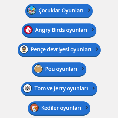
Çocuklar Oyunları
Angry Birds oyunları
Pençe devriyesi oyunları
Pou oyunları
Tom ve Jerry oyunları
Kediler oyunları