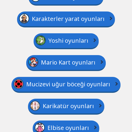
Karakterler yarat oyunları
Yoshi oyunları
Mario Kart oyunları
Mucizevi uğur böceği oyunları
Karikatür oyunları
Elbise oyunları