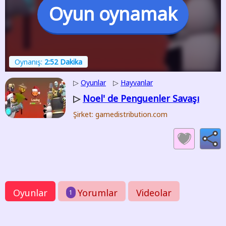
Oyun oynamak
Oynanış:
2:52 Dakika
▷
Oyunlar
▷
Hayvanlar
Noel' de Penguenler Savaşı
▷
Şirket: gamedistribution.com
Oyunlar
Yorumlar
Videolar
1