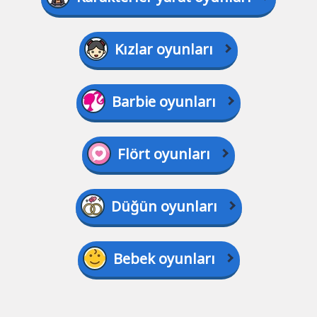
Kızlar oyunları
Barbie oyunları
Flört oyunları
Düğün oyunları
Bebek oyunları