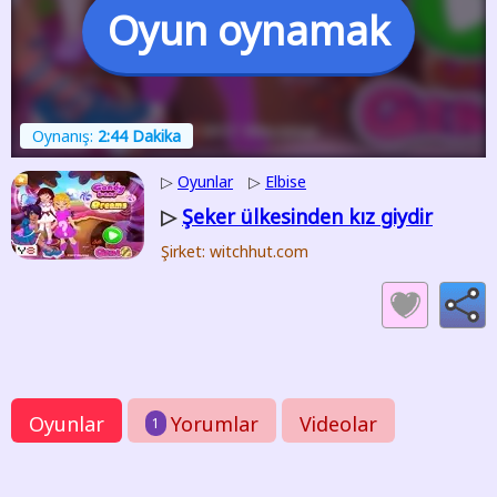
Oyun oynamak
Oynanış:
2:44 Dakika
▷
Oyunlar
▷
Elbise
Şeker ülkesinden kız giydir
▷
Şirket: witchhut.com
Oyunlar
Yorumlar
Videolar
1