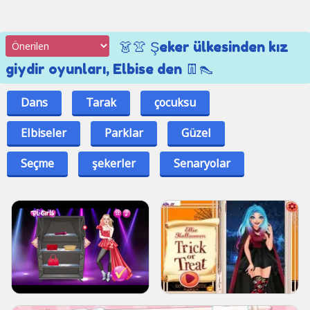
👗👚 Şeker ülkesinden kız
giydir oyunları, Elbise den 👖👠
Dans
Tarak
çocuksu
Elbiseler
Parklar
Güzel
Seçme
şekerler
Senaryolar