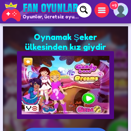
+9
Oyunlar, ücretsiz oyunlar ve çevrimiçi oyunlar
Oynamak Şeker
ülkesinden kız giydir