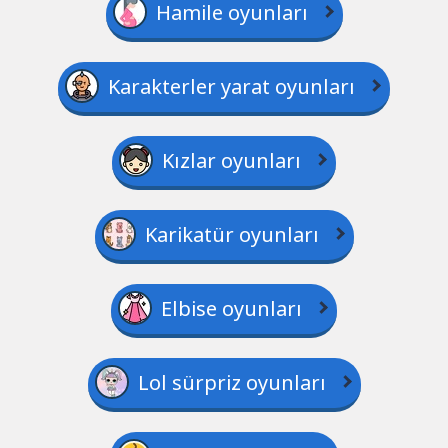
Hamile oyunları
Karakterler yarat oyunları
Kızlar oyunları
Karikatür oyunları
Elbise oyunları
Lol sürpriz oyunları