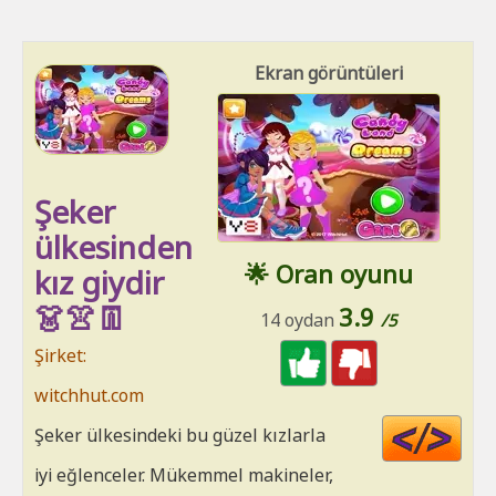
Ekran görüntüleri
Şeker
ülkesinden
🌟 Oran oyunu
kız giydir
👗👚👖
3.9
14 oydan
/5
Şirket:
witchhut.com
Cod
Şeker ülkesindeki bu güzel kızlarla
HT
iyi eğlenceler. Mükemmel makineler,