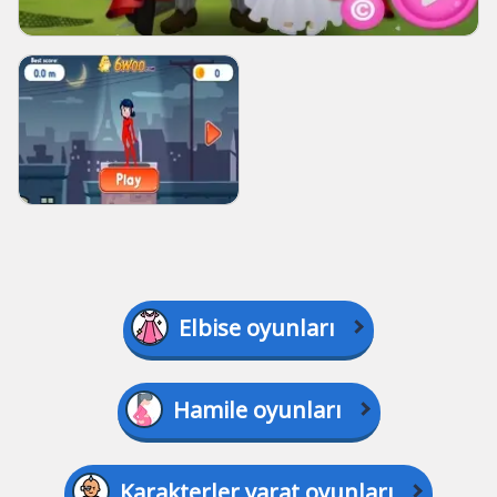
Elbise oyunları
Hamile oyunları
Karakterler yarat oyunları