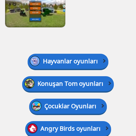
Hayvanlar oyunları
Konuşan Tom oyunları
Çocuklar Oyunları
Angry Birds oyunları