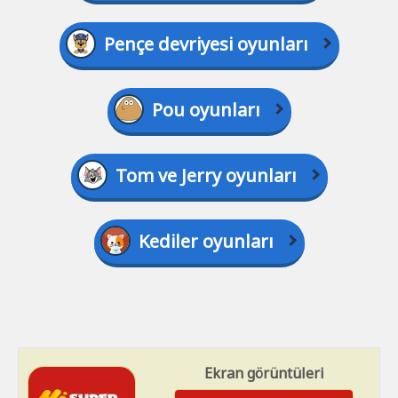
Pençe devriyesi oyunları
Pou oyunları
Tom ve Jerry oyunları
Kediler oyunları
Ekran görüntüleri