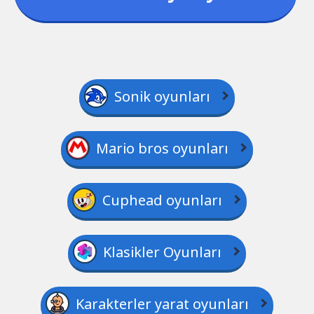
Sonik oyunları
Mario bros oyunları
Cuphead oyunları
Klasikler Oyunları
Karakterler yarat oyunları