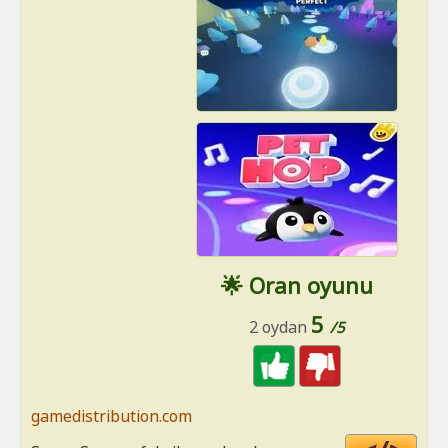
🌟 Oran oyunu
5
2 oydan
/5
gamedistribution.com
Cod