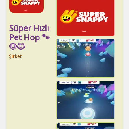
Süper Hızlı
Pet Hop 🐾
🐶🐱
Şirket: