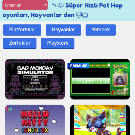
🐾🐶 Süper Hızlı Pet Hop
oyunları, Hayvanlar den 🐱🦁
Platformlar
Hayvanlar
Yetenek
Zorluklar
Playstore