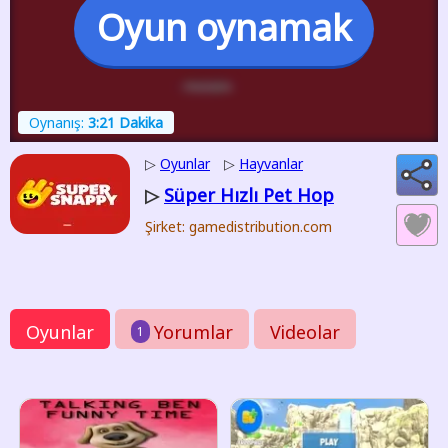
Oyun oynamak
Oynanış:
3:21 Dakika
▷
Oyunlar
▷
Hayvanlar
Süper Hızlı Pet Hop
▷
Şirket: gamedistribution.com
Oyunlar
Yorumlar
Videolar
1