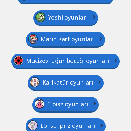
Yoshi oyunları
Mario Kart oyunları
Mucizevi uğur böceği oyunları
Karikatür oyunları
Elbise oyunları
Lol sürpriz oyunları