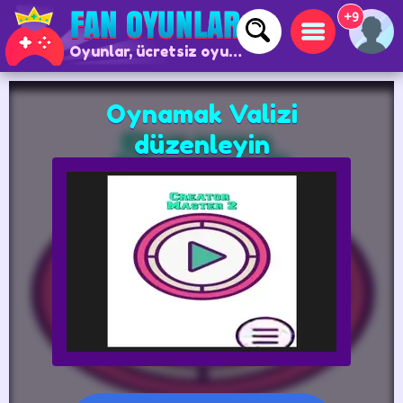
+9
Oyunlar, ücretsiz oyunlar ve çevrimiçi oyunlar
Oynamak Valizi
düzenleyin