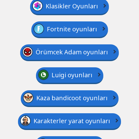
Klasikler Oyunları
Fortnite oyunları
Örümcek Adam oyunları
Luigi oyunları
Kaza bandicoot oyunları
Karakterler yarat oyunları