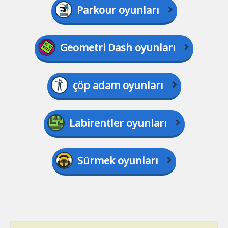
Parkour oyunları
Geometri Dash oyunları
çöp adam oyunları
Labirentler oyunları
Sürmek oyunları