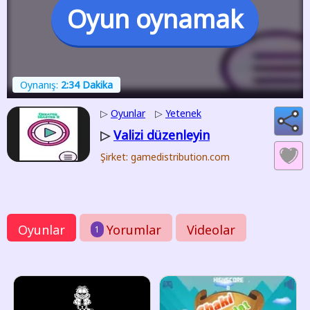
Oyun oynamak
Oynanış:
2:34 Dakika
▷
Oyunlar
▷
Yetenek
Valizi düzenleyin
▷
Şirket: gamedistribution.com
Oyunlar
Yorumlar
Videolar
1