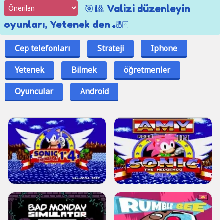
🎯🎱 Valizi düzenleyin
oyunları, Yetenek den 🎳🀄
Cep telefonları
Strateji
Iphone
Yetenek
Bilmek
öğretmenler
Oyuncular
Android