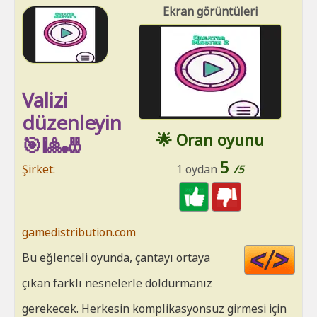
Ekran görüntüleri
Valizi
düzenleyin
🌟 Oran oyunu
🎯🎱🎳
5
Şirket:
1 oydan
/5
gamedistribution.com
Cod
Bu eğlenceli oyunda, çantayı ortaya
HT
çıkan farklı nesnelerle doldurmanız
gerekecek. Herkesin komplikasyonsuz girmesi için