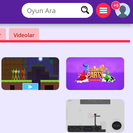
+9
r
Videolar