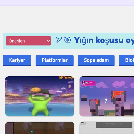
🏹🎯 Yığın koşusu o
Kariyer
Platformlar
Sopa adam
Blo