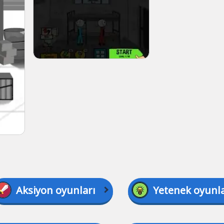
Aksiyon oyunları
Yetenek oyunla