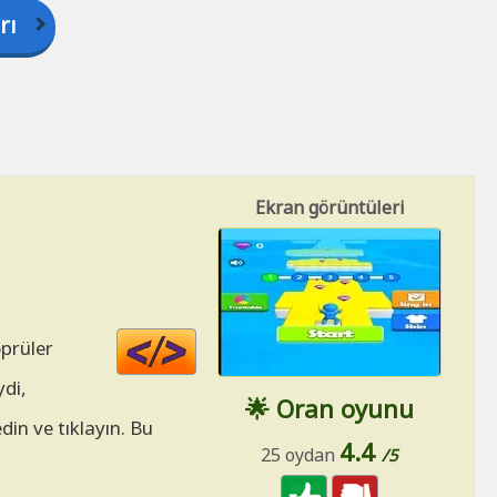
rı
Ekran görüntüleri
Code
öprüler
HTML
ydi,
🌟 Oran oyunu
din ve tıklayın. Bu
4.4
25 oydan
/5