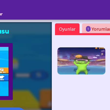
ar
Oyunlar
Yorumla
1
usu