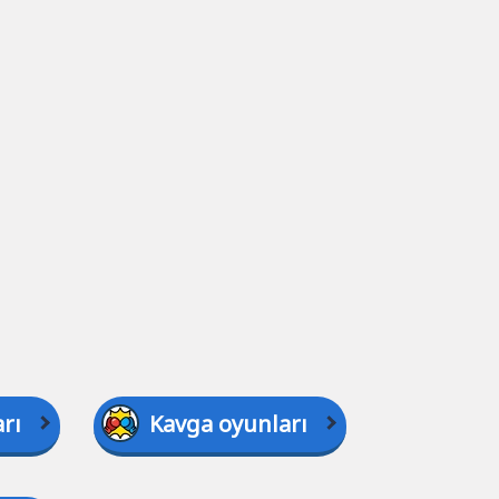
rı
Kavga oyunları