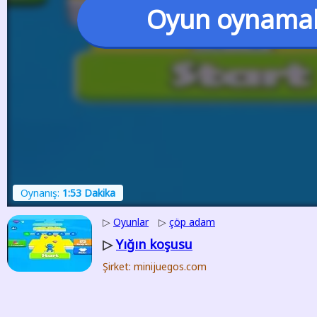
Oyun oynama
Oynanış:
1:53 Dakika
▷
Oyunlar
▷
çöp adam
Yığın koşusu
▷
Şirket: minijuegos.com