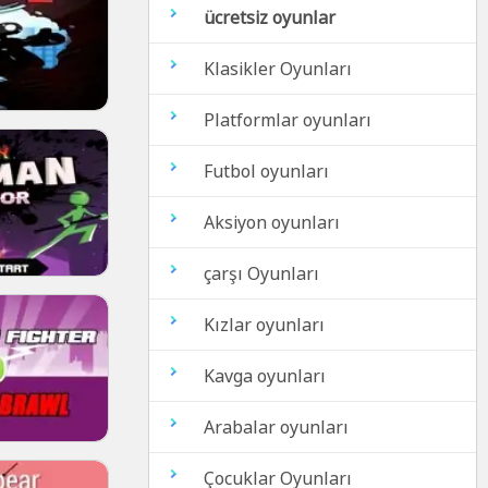
ücretsiz oyunlar
Klasikler Oyunları
Platformlar oyunları
Futbol oyunları
Aksiyon oyunları
çarşı Oyunları
Kızlar oyunları
Kavga oyunları
Arabalar oyunları
Çocuklar Oyunları