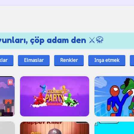
yunları, çöp adam den ⚔️🥋
klar
Elmaslar
Renkler
Inşa etmek