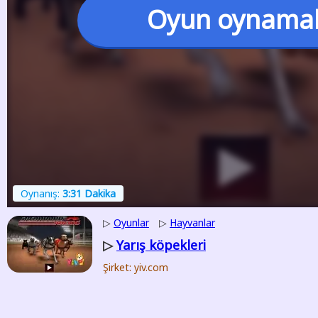
Oyun oynama
Oynanış:
3:31 Dakika
▷
Oyunlar
▷
Hayvanlar
Yarış köpekleri
▷
Şirket: yiv.com