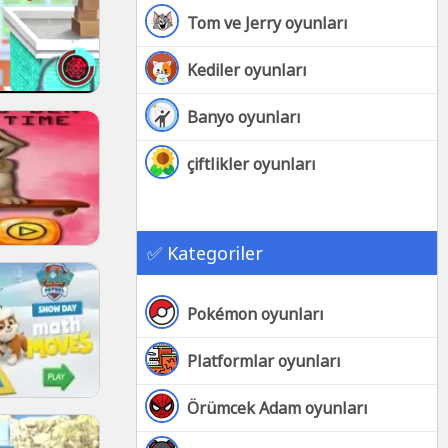
Tom ve Jerry oyunları
Kediler oyunları
Banyo oyunları
çiftlikler oyunları
✅ Kategoriler
Pokémon oyunları
Platformlar oyunları
Örümcek Adam oyunları