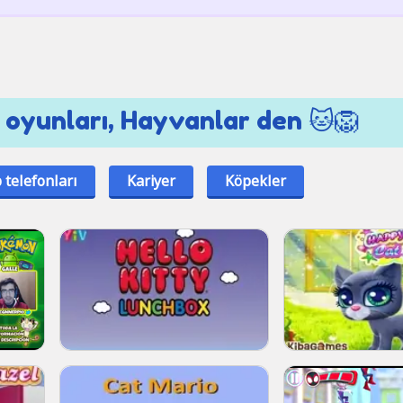
i oyunları, Hayvanlar den 🐱🦁
 telefonları
Kariyer
Köpekler