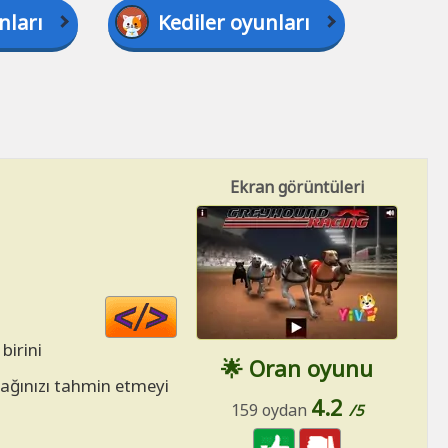
nları
Kediler oyunları
Ekran görüntüleri
Code
HTML
birini
🌟 Oran oyunu
cağınızı tahmin etmeyi
4.2
159 oydan
/5