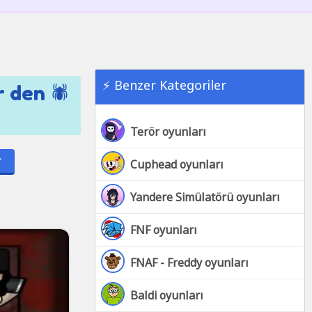
⚡ Benzer Kategoriler
 den 🕷️
Terör oyunları
r
Cuphead oyunları
Yandere Simülatörü oyunları
FNF oyunları
FNAF - Freddy oyunları
Baldi oyunları