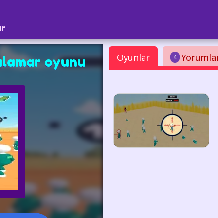
ar
Oyunlar
Yorumla
4
alamar oyunu