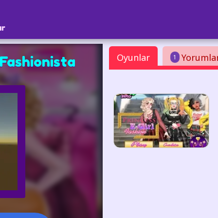
ar
Oyunlar
Yorumla
1
Fashionista