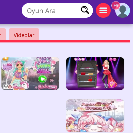
+9
r
Videolar