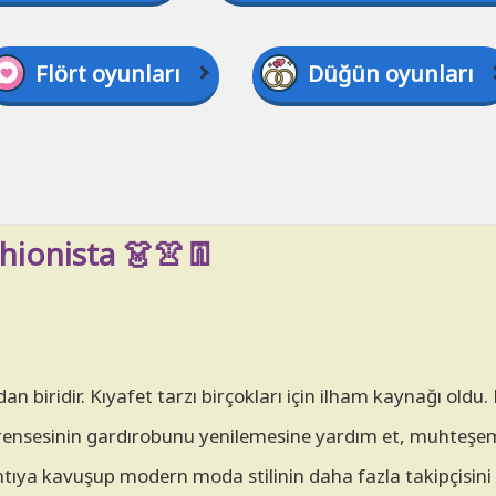
Flört oyunları
Düğün oyunları
hionista 👗👚👖
n biridir. Kıyafet tarzı birçokları için ilham kaynağı oldu.
Prensesinin gardırobunu yenilemesine yardım et, muhteşem
tıya kavuşup modern moda stilinin daha fazla takipçisini bi