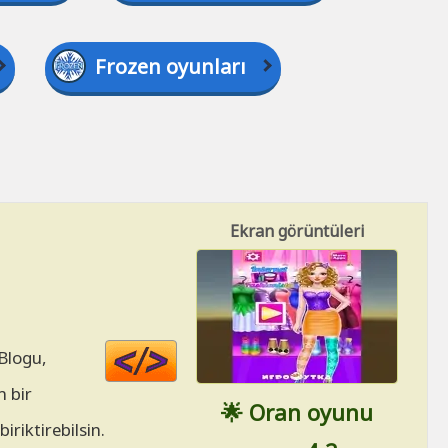
Frozen oyunları
Ekran görüntüleri
Code
 Blogu,
HTML
 bir
🌟 Oran oyunu
riktirebilsin.