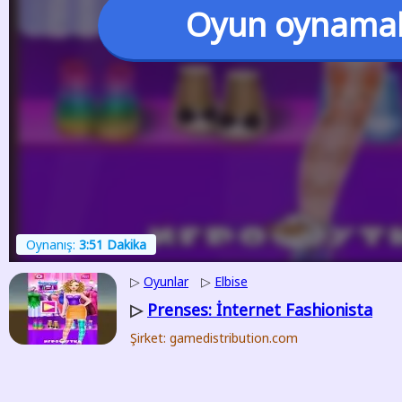
Oyun oynama
Oynanış:
3:51 Dakika
▷
Oyunlar
▷
Elbise
Prenses: İnternet Fashionista
▷
Şirket: gamedistribution.com