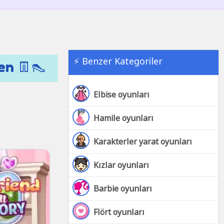
⚡ Benzer Kategoriler
en 👖👠
Elbise oyunları
Hamile oyunları
Karakterler yarat oyunları
Kızlar oyunları
Barbie oyunları
Flört oyunları