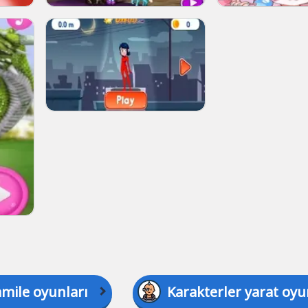
mile oyunları
Karakterler yarat oyu