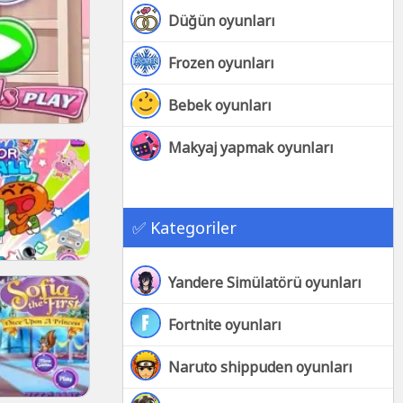
Düğün oyunları
Frozen oyunları
Bebek oyunları
Makyaj yapmak oyunları
✅ Kategoriler
Yandere Simülatörü oyunları
Fortnite oyunları
Naruto shippuden oyunları