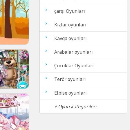
çarşı Oyunları
Kızlar oyunları
Kavga oyunları
Arabalar oyunları
Çocuklar Oyunları
Terör oyunları
Elbise oyunları
+ Oyun kategorileri