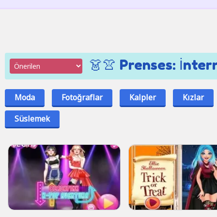
👗👚 Prenses: İnter
Moda
Fotoğraflar
Kalpler
Kızlar
Süslemek