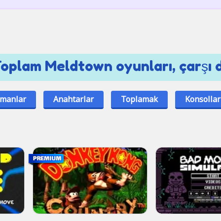
Toplam Meldtown oyunları, çarşı 
manlar
Anahtarlar
Toplamak
Konsollar