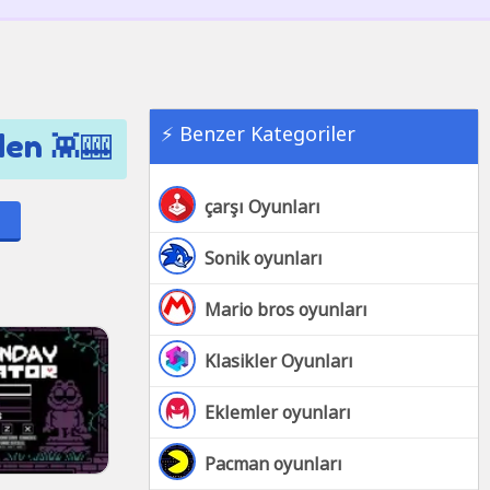
⚡ Benzer Kategoriler
den 👾🎰
çarşı Oyunları
Sonik oyunları
Mario bros oyunları
Klasikler Oyunları
Eklemler oyunları
Pacman oyunları