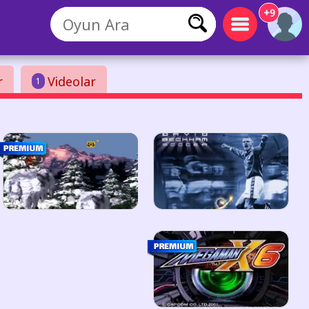
+9
r
Videolar
1