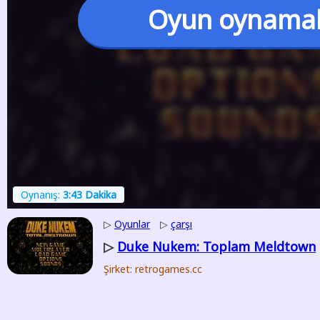
Oyun oynama
Oynanış:
3:43 Dakika
▷
Oyunlar
▷
çarşı
Duke Nukem: Toplam Meldtown
▷
Şirket: retrogames.cc