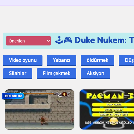
🕹️🎮 Duke Nukem: 
Video oyunu
Yabancı
öldürmek
Düş
Silahlar
Film çekmek
Aksiyon