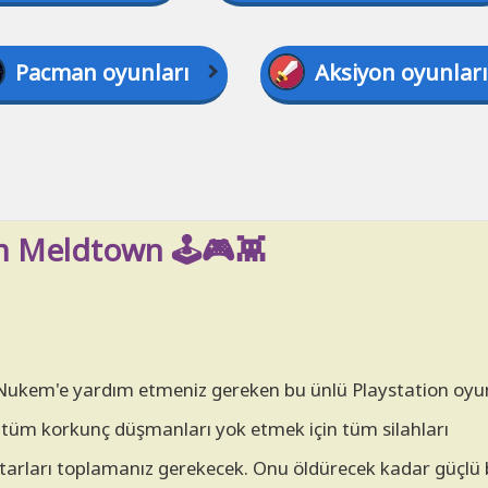
Pacman oyunları
Aksiyon oyunları
 Meldtown 🕹️🎮👾
ke Nukem'e yardım etmeniz gereken bu ünlü Playstation oy
an tüm korkunç düşmanları yok etmek için tüm silahları
arları toplamanız gerekecek. Onu öldürecek kadar güçlü b