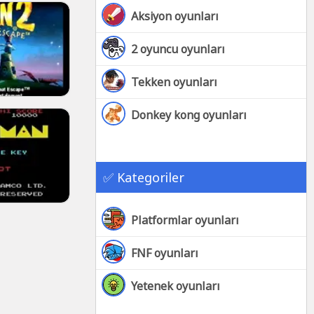
Aksiyon oyunları
2 oyuncu oyunları
Tekken oyunları
Donkey kong oyunları
✅ Kategoriler
Platformlar oyunları
FNF oyunları
Yetenek oyunları