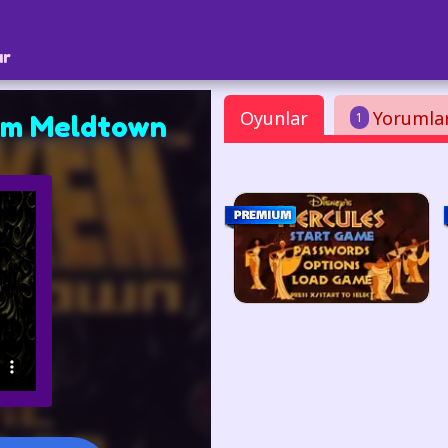
ar
Oyunlar
Yorumla
1
am Meldtown