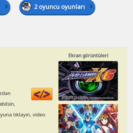
2 oyuncu oyunları
Ekran görüntüleri
Code
ızdan
HTML
bilsin,
oyuna tıklayın, video