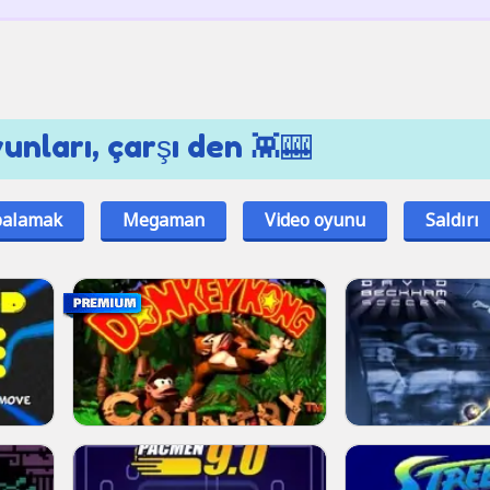
nları, çarşı den 👾🎰
balamak
Megaman
Video oyunu
Saldırı