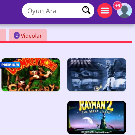
+9
r
Videolar
2