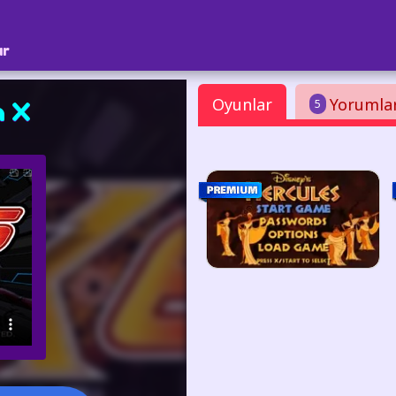
ar
Oyunlar
Yorumla
5
 X