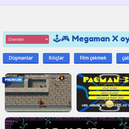
🕹️🎮 Megaman X oyu
Düşmanlar
Kılıçlar
Film çekmek
ça