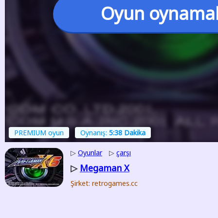
Oyun oynama
PREMIUM oyun
Oynanış:
5:38 Dakika
▷
Oyunlar
▷
çarşı
Megaman X
▷
Şirket: retrogames.cc