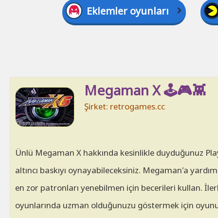
Eklemler oyunları
Megaman X 🕹️🎮👾
Şirket: retrogames.cc
Ünlü Megaman X hakkında kesinlikle duyduğunuz Play
altıncı baskıyı oynayabileceksiniz. Megaman'a yardım 
en zor patronları yenebilmen için becerileri kullan. İle
oyunlarında uzman olduğunuzu göstermek için oyunun 