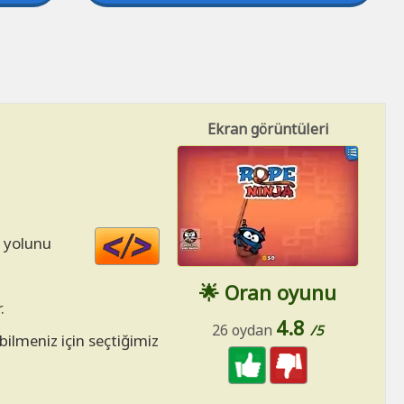
Ekran görüntüleri
Code
r yolunu
HTML
n
🌟 Oran oyunu
.
4.8
26 oydan
/5
ilmeniz için seçtiğimiz