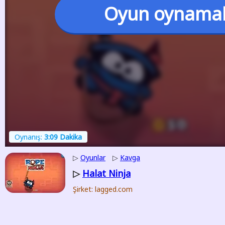
Oyun oynama
Oynanış:
3:09 Dakika
▷
Oyunlar
▷
Kavga
Halat Ninja
▷
Şirket: lagged.com