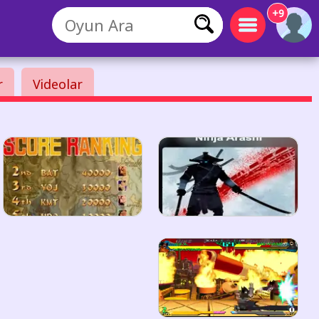
+9
r
Videolar