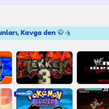
unları, Kavga den 🥋🤺