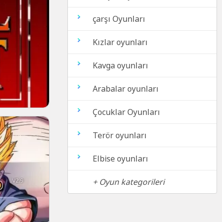
çarşı Oyunları
Kızlar oyunları
Kavga oyunları
Arabalar oyunları
Çocuklar Oyunları
Terör oyunları
Elbise oyunları
+ Oyun kategorileri