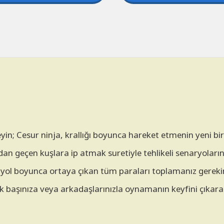
neyin; Cesur ninja, krallığı boyunca hareket etmenin yeni bi
adan geçen kuşlara ip atmak suretiyle tehlikeli senaryoları
 yol boyunca ortaya çıkan tüm paraları toplamanız gerekir
ek başınıza veya arkadaşlarınızla oynamanın keyfini çıkarab