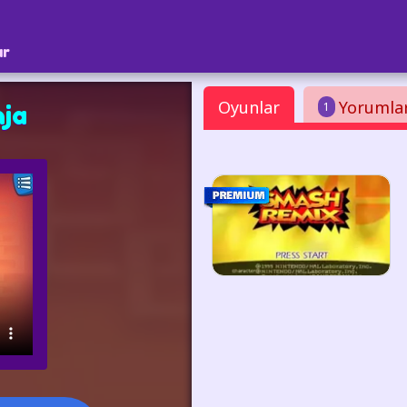
ar
Oyunlar
Yorumla
1
ja