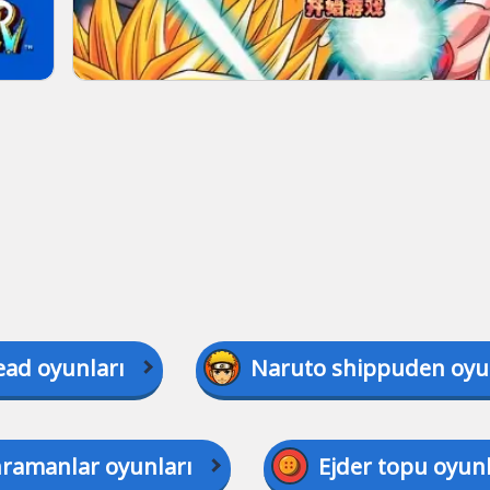
ad oyunları
Naruto shippuden oyu
ramanlar oyunları
Ejder topu oyunl