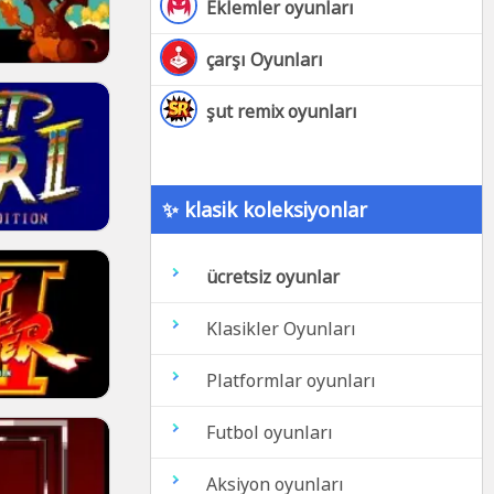
Eklemler oyunları
çarşı Oyunları
şut remix oyunları
✨ klasik koleksiyonlar
ücretsiz oyunlar
Klasikler Oyunları
Platformlar oyunları
Futbol oyunları
Aksiyon oyunları