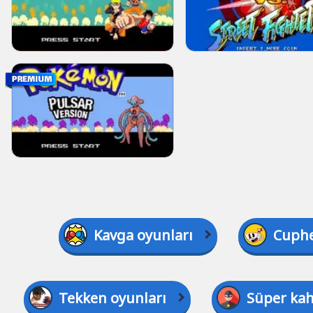
Kavga oyunları
Cuphe
Tekken oyunları
Süper kah