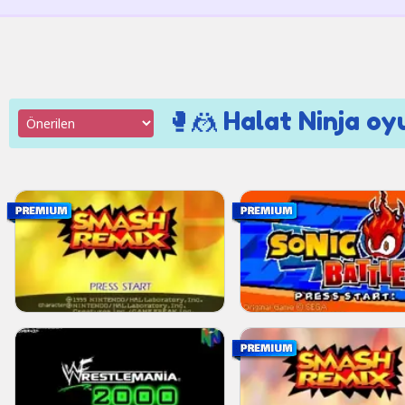
🥊🤼 Halat Ninja oy