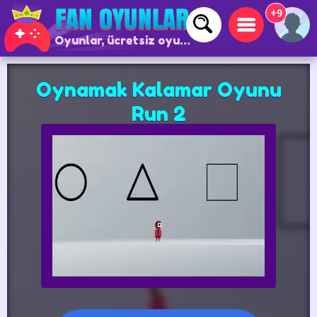
+9
Oyunlar, ücretsiz oyunlar ve çevrimiçi oyunlar
Oynamak Kalamar Oyunu
Run 2