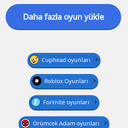
Daha fazla oyun yükle
Cuphead oyunları
Roblox Oyunları
Fortnite oyunları
Örümcek Adam oyunları