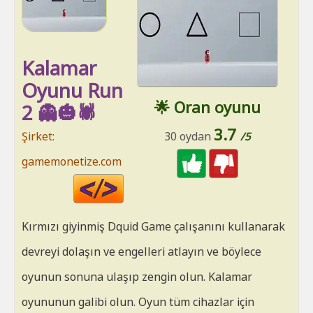
Kalamar
Oyunu Run
🌟 Oran oyunu
2 👻🎃🕷️
3.7
Şirket:
30 oydan
/5
gamemonetize.com
Code
HTML
Kırmızı giyinmiş Dquid Game çalışanını kullanarak
devreyi dolaşın ve engelleri atlayın ve böylece
oyunun sonuna ulaşıp zengin olun. Kalamar
oyununun galibi olun. Oyun tüm cihazlar için