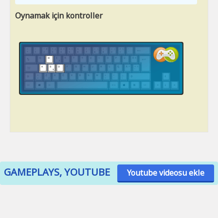
Oynamak için kontroller
GAMEPLAYS, YOUTUBE
Youtube videosu ekle