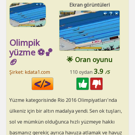
Ekran görüntüleri
Olimpik
yüzme ⚽🏀
🌟 Oran oyunu
🏈
3.9
Şirket: kdata1.com
110 oydan
/5
Code
HTML
Yüzme kategorisinde Rio 2016 Olimpiyatları'nda
ülkeniz için bir altın madalya yendi. Sen ok tuşları,
sol ve mümkün olduğunca hızlı yüzmeye hakkı
basmanız gerekir, ayrıca havuza atlamak ve havuz