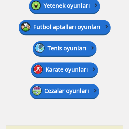
Yetenek oyunları
Futbol aptalları oyunları
Tenis oyunları
Karate oyunları
Cezalar oyunları