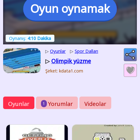
Oyun oynamak
Oynanış:
4:10 Dakika
▷
Oyunlar
▷
Spor Dalları
Olimpik yüzme
▷
Şirket: kdata1.com
Oyunlar
Yorumlar
Videolar
1