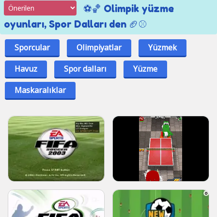
⚽🏀 Olimpik yüzme
oyunları, Spor Dalları den 🏈⚾
Sporcular
Olimpiyatlar
Yüzmek
Havuz
Spor dalları
Yüzme
Maskaralıklar