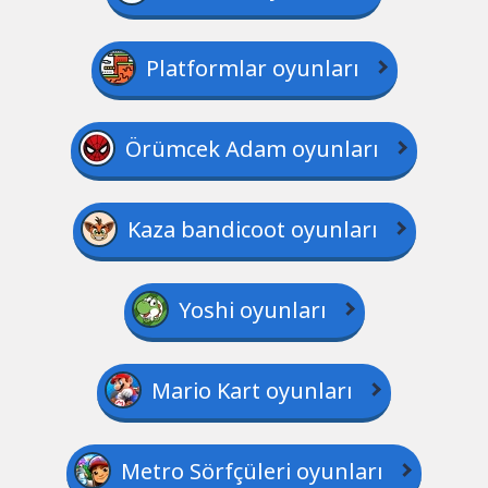
Platformlar oyunları
Örümcek Adam oyunları
Kaza bandicoot oyunları
Yoshi oyunları
Mario Kart oyunları
Metro Sörfçüleri oyunları