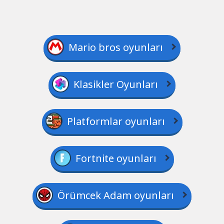
Mario bros oyunları
Klasikler Oyunları
Platformlar oyunları
Fortnite oyunları
Örümcek Adam oyunları