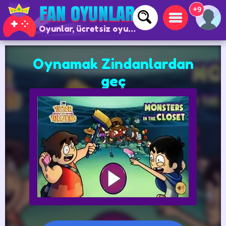
+9
Oyunlar, ücretsiz oyunlar ve çevrimiçi oyunlar
Oynamak Zindanlardan
geç