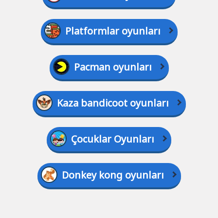
Platformlar oyunları
Pacman oyunları
Kaza bandicoot oyunları
Çocuklar Oyunları
Donkey kong oyunları