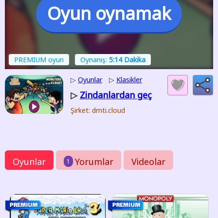
Oyun oynamak
PREMIUM oyun
Oynanış:
5:14 Dakika
▷
Oyunlar
▷
Klasikler
Zindanlardan geç
▷
Şirket: dmti.cloud
Oyunlar
Yorumlar
Videolar
1