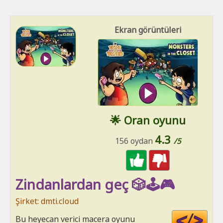
Ekran görüntüleri
🌟 Oran oyunu
4.3
156 oydan
/5
Zindanlardan geç 🎲🕹️🎮
Şirket: dmti.cloud
Cod
Bu heyecan verici macera oyunu