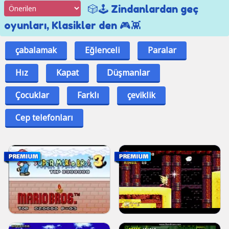
🎲🕹️ Zindanlardan geç
oyunları, Klasikler den 🎮👾
çabalamak
Eğlenceli
Paralar
Hız
Kapat
Düşmanlar
Çocuklar
Farklı
çeviklik
Cep telefonları