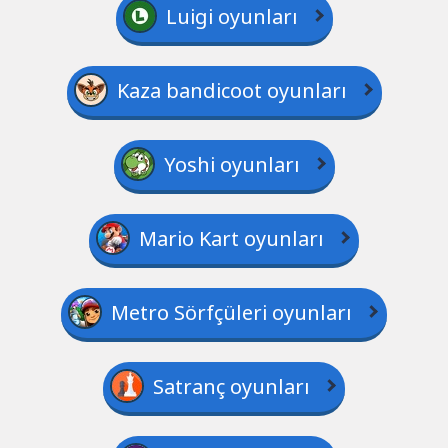
Luigi oyunları
Kaza bandicoot oyunları
Yoshi oyunları
Mario Kart oyunları
Metro Sörfçüleri oyunları
Satranç oyunları