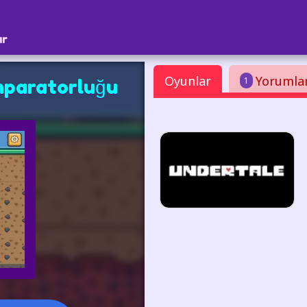
ar
Oyunlar
Yorumla
1
mparatorluğu