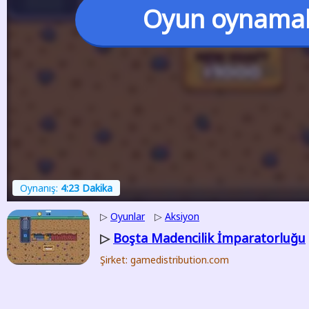
Oyun oynama
Oynanış:
4:23 Dakika
▷
Oyunlar
▷
Aksiyon
Boşta Madencilik İmparatorluğu
▷
Şirket: gamedistribution.com