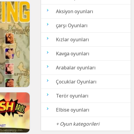
Aksiyon oyunları
çarşı Oyunları
Kızlar oyunları
Kavga oyunları
Arabalar oyunları
Çocuklar Oyunları
Terör oyunları
Elbise oyunları
+ Oyun kategorileri