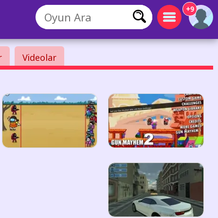
+9
r
Videolar