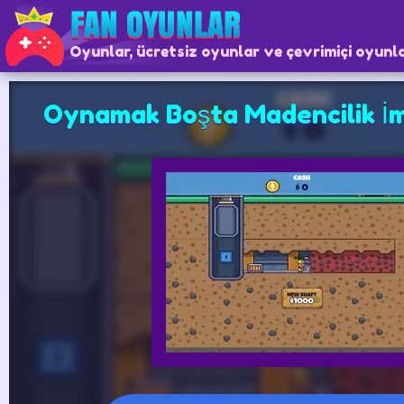
Oyunlar, ücretsiz oyunlar ve çevrimiçi oyunl
Oynamak Boşta Madencilik İ