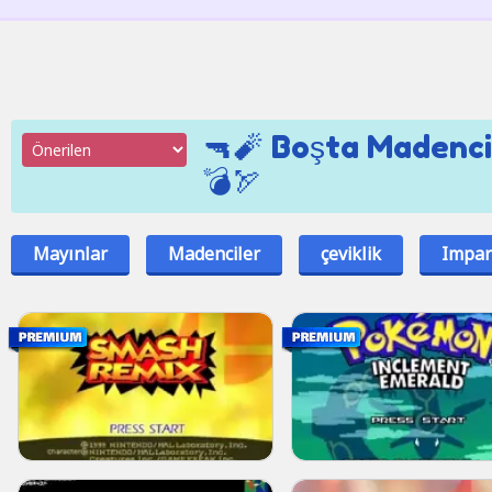
🔫🧨 Boşta Madenci
💣🏹
Mayınlar
Madenciler
çeviklik
Impar