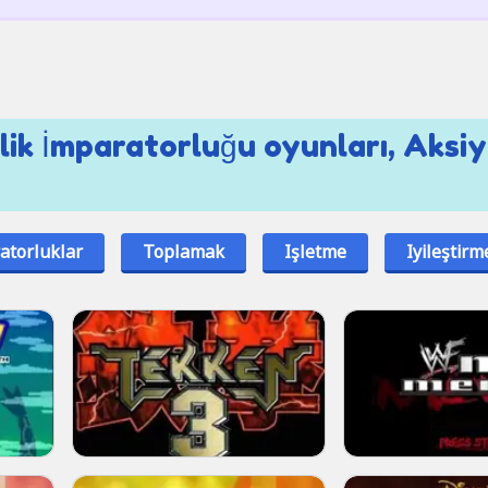
lik İmparatorluğu oyunları, Aksi
atorluklar
Toplamak
Işletme
Iyileştirm