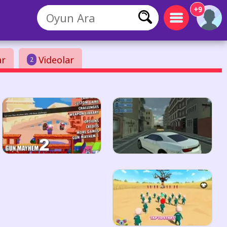
+9
ar
Videolar
2