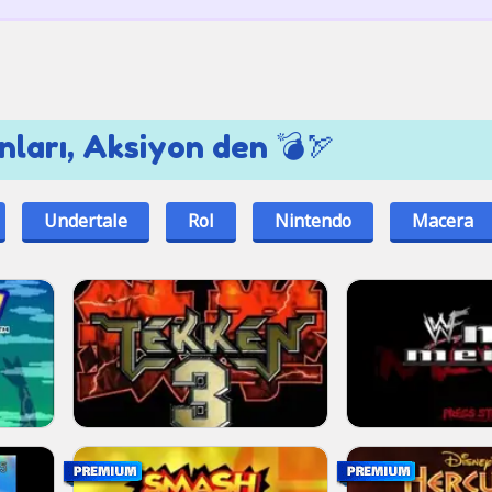
nları, Aksiyon den 💣🏹
Undertale
Rol
Nintendo
Macera