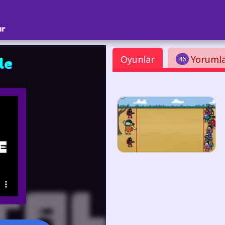
ar
Oyunlar
Yoruml
46
le