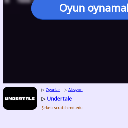
Oyun oynama
▷
Oyunlar
▷
Aksiyon
Undertale
▷
Şirket: scratch.mit.edu