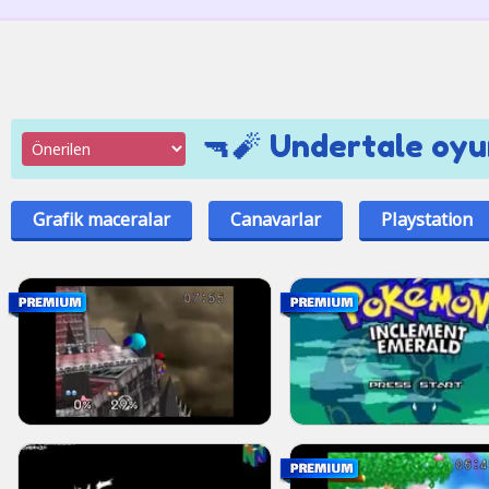
🔫🧨 Undertale oyu
Grafik maceralar
Canavarlar
Playstation