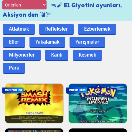
🔫🧨 El Giyotini oyunları,
Aksiyon den 💣🏹
Atlatmak
Refleksler
Ezberlemek
Eller
Yakalamak
Yarışmalar
Milyonerler
Kanlı
Kesmek
Para