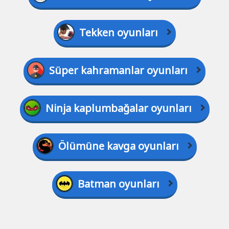
Tekken oyunları
Süper kahramanlar oyunları
Ninja kaplumbağalar oyunları
Ölümüne kavga oyunları
Batman oyunları