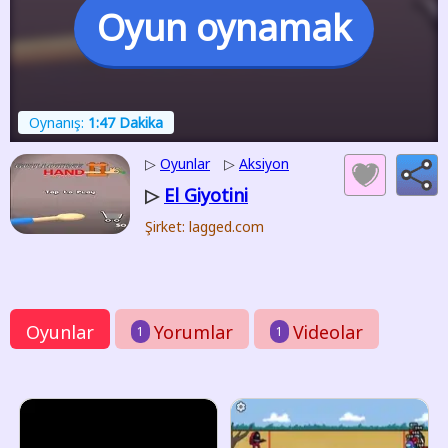
Oyun oynamak
Oynanış:
1:47 Dakika
▷
Oyunlar
▷
Aksiyon
El Giyotini
▷
Şirket: lagged.com
Oyunlar
Yorumlar
Videolar
1
1