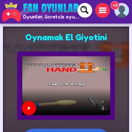
+9
Oyunlar, ücretsiz oyunlar ve çevrimiçi oyunlar
Oynamak El Giyotini