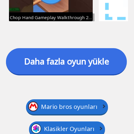
Chop Hand Gameplay Walkthrough 2020
Daha fazla oyun yükle
Mario bros oyunları
Klasikler Oyunları