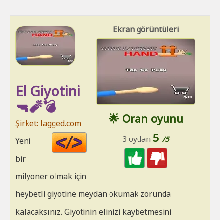
Ekran görüntüleri
El Giyotini
🔫🧨💣
🌟 Oran oyunu
Şirket: lagged.com
5
Code
3 oydan
/5
Yeni
HTML
bir
milyoner olmak için
heybetli giyotine meydan okumak zorunda
kalacaksınız. Giyotinin elinizi kaybetmesini