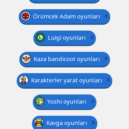
Örümcek Adam oyunları
Luigi oyunları
Kaza bandicoot oyunları
Karakterler yarat oyunları
Yoshi oyunları
Kavga oyunları