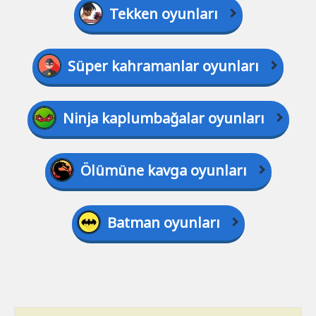
Tekken oyunları
Süper kahramanlar oyunları
Ninja kaplumbağalar oyunları
Ölümüne kavga oyunları
Batman oyunları