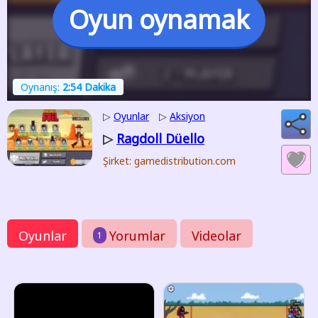
Oyun oynamak
Oynanış:
2:54 Dakika
▷
Oyunlar
▷
Aksiyon
Ragdoll Düello
▷
Şirket: gamedistribution.com
Oyunlar
Yorumlar
Videolar
1