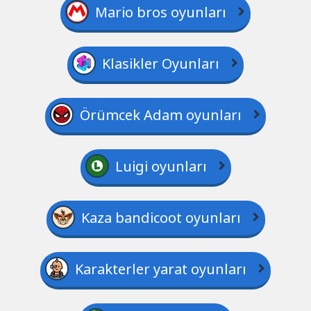
Mario bros oyunları
Klasikler Oyunları
Örümcek Adam oyunları
Luigi oyunları
Kaza bandicoot oyunları
Karakterler yarat oyunları