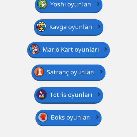
Yoshi oyunları
Kavga oyunları
Mario Kart oyunları
Satranç oyunları
Tetris oyunları
Boks oyunları