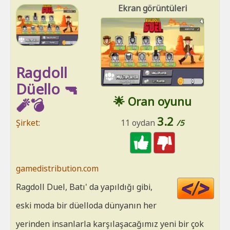
Ekran görüntüleri
Ragdoll
Düello 🔫
🌟 Oran oyunu
🧨💣
3.2
Şirket:
11 oydan
/5
gamedistribution.com
Cod
Ragdoll Duel, Batı' da yapıldığı gibi,
HT
eski moda bir düelloda dünyanın her
yerinden insanlarla karşılaşacağımız yeni bir çok