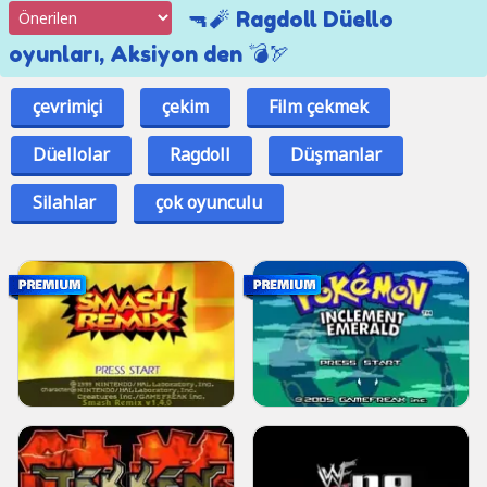
🔫🧨 Ragdoll Düello
oyunları, Aksiyon den 💣🏹
çevrimiçi
çekim
Film çekmek
Düellolar
Ragdoll
Düşmanlar
Silahlar
çok oyunculu