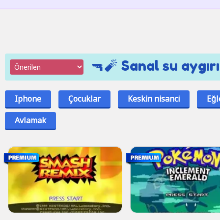
🔫🧨 Sanal su aygır
Iphone
Çocuklar
Keskin nisanci
Eğl
Avlamak