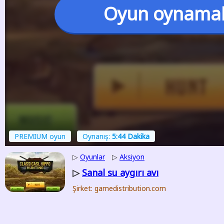
Oyun oynama
PREMIUM oyun
Oynanış:
5:44 Dakika
▷
Oyunlar
▷
Aksiyon
Sanal su aygırı avı
▷
Şirket: gamedistribution.com