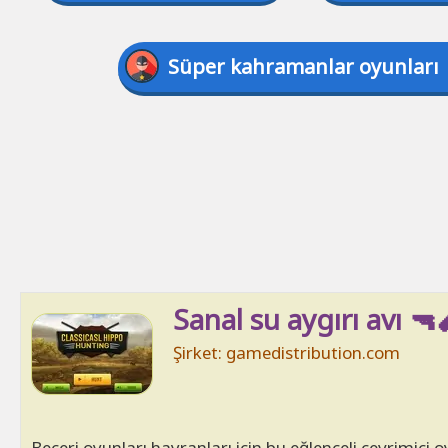
Süper kahramanlar oyunları
Sanal su aygırı avı 🔫
Şirket: gamedistribution.com
Beceri oyunları hayranları için bu eğlenceli çevrimiçi