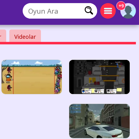
+9
r
Videolar