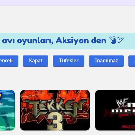
ı avı oyunları, Aksiyon den 💣🏹
enceli
Kapat
Tüfekler
Inanılmaz