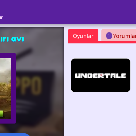
ar
Oyunlar
Yorumla
1
rı avı