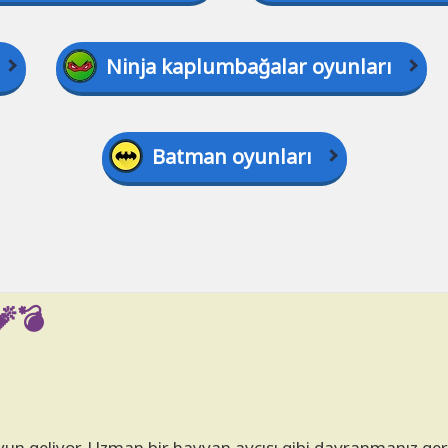
Ninja kaplumbağalar oyunları
Batman oyunları
🧨💣
 oyun geliyor. Uzman bir hayvan avcısı gibi davranmanız ge