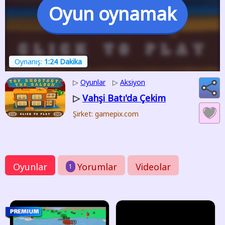
Oyun oynamak
Oynanış:
1:24 Dakika
▷
Oyunlar
▷
Aksiyon
Vahşi Batı'da Çekim
▷
Şirket: gamepix.com
Oyunlar
Yorumlar
Videolar
1