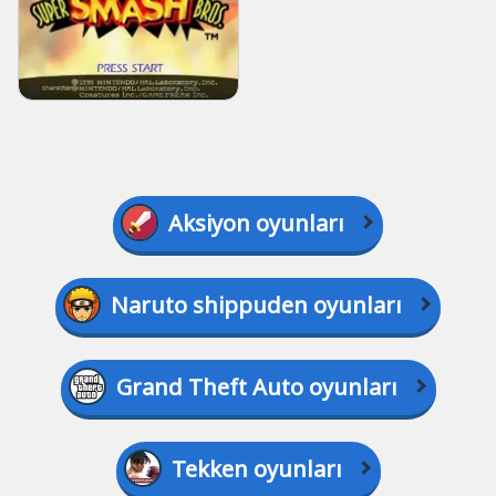
Aksiyon oyunları
Naruto shippuden oyunları
Grand Theft Auto oyunları
Tekken oyunları