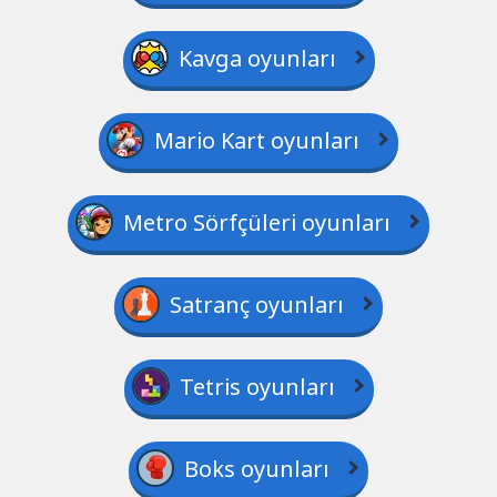
Kavga oyunları
Mario Kart oyunları
Metro Sörfçüleri oyunları
Satranç oyunları
Tetris oyunları
Boks oyunları