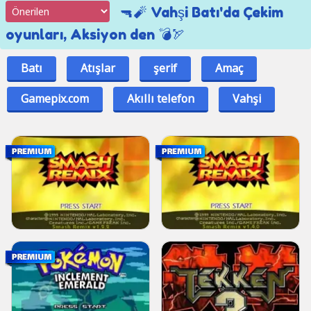
🔫🧨 Vahşi Batı'da Çekim
oyunları, Aksiyon den 💣🏹
Batı
Atışlar
şerif
Amaç
Gamepix.com
Akıllı telefon
Vahşi