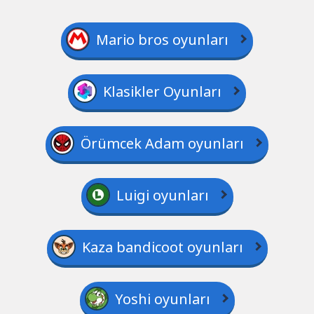
Mario bros oyunları
Klasikler Oyunları
Örümcek Adam oyunları
Luigi oyunları
Kaza bandicoot oyunları
Yoshi oyunları