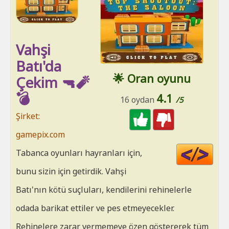
Vahşi
Batı'da
🌟 Oran oyunu
Çekim 🔫🧨
💣
4.1
16 oydan
/5
Şirket:
gamepix.com
Cod
Tabanca oyunları hayranları için,
HT
bunu sizin için getirdik. Vahşi
Batı'nın kötü suçluları, kendilerini rehinelerle
odada barikat ettiler ve pes etmeyecekler.
Rehinelere zarar vermemeye özen göstererek tüm