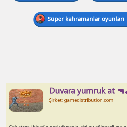
Süper kahramanlar oyunları
Duvara yumruk at 🔫
Şirket: gamedistribution.com
Çok stresli bir gün geçirdiyseniz, sizi bu eğlenceli oyu