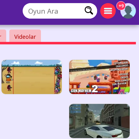
+9
r
Videolar