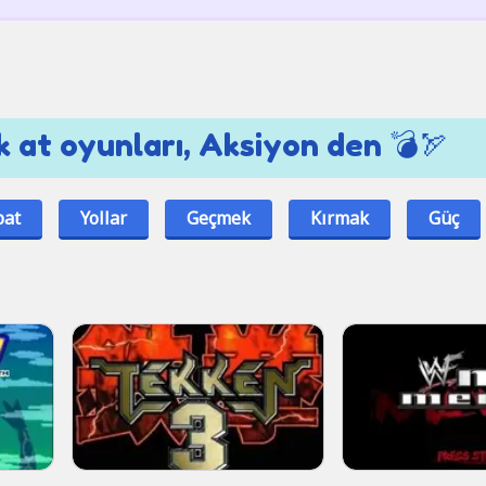
 at oyunları, Aksiyon den 💣🏹
pat
Yollar
Geçmek
Kırmak
Güç