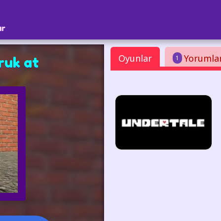
ar
Oyunlar
Yorumla
1
uk at