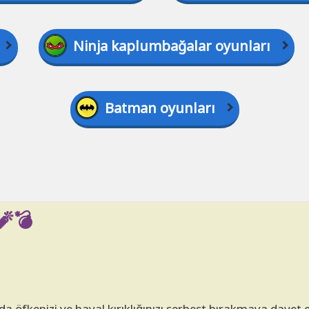
Ninja kaplumbağalar oyunları
Batman oyunları
🧨💣
nda öfkenizi ve hayal kırıklığınızı serbest bırakmaya davet 