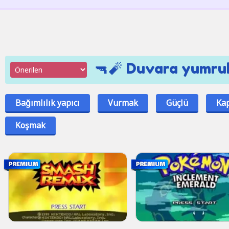
🔫🧨 Duvara yumruk
Bağımlılık yapıcı
Vurmak
Güçlü
Ka
Koşmak