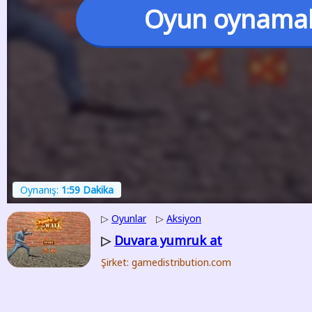
Oyun oynama
Oynanış:
1:59 Dakika
▷
Oyunlar
▷
Aksiyon
Duvara yumruk at
▷
Şirket: gamedistribution.com