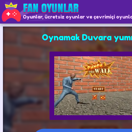
Oyunlar, ücretsiz oyunlar ve çevrimiçi oyunl
Oynamak Duvara yumr