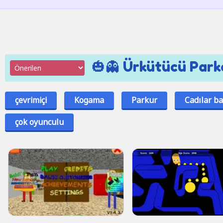
🎃👻 Ürkütücü Parko
çevrimiçi
Kogama
Parkur
Cadılar b
çok oyunculu