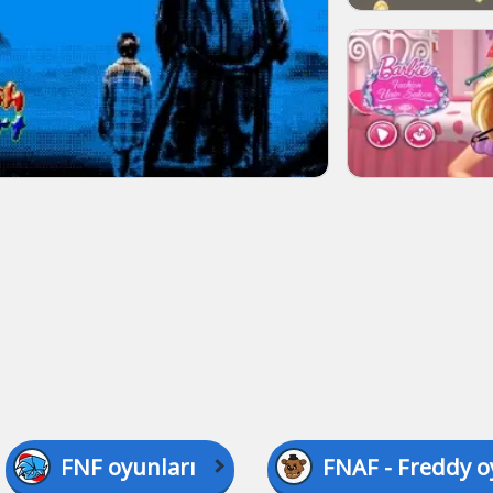
FNF oyunları
FNAF - Freddy o