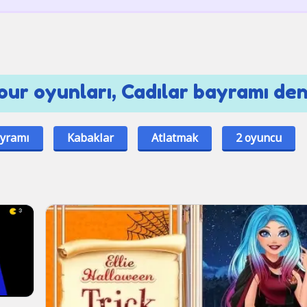
ur oyunları, Cadılar bayramı den 
ayramı
Kabaklar
Atlatmak
2 oyuncu