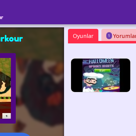
ar
Oyunlar
Yorumla
1
rkour