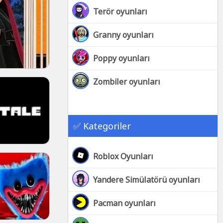
Terör oyunları
Granny oyunları
Poppy oyunları
Zombiler oyunları
✅ Kategoriler
Roblox Oyunları
Yandere Simülatörü oyunları
Pacman oyunları