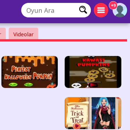
+9
r
Videolar