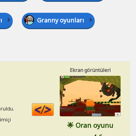
ı
Granny oyunları
Ekran görüntüleri
Code
ruldu.
HTML
imiçi
🌟 Oran oyunu