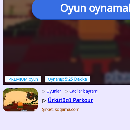
Oyun oynama
PREMIUM oyun
Oynanış:
5:25 Dakika
▷
Oyunlar
▷
Cadılar bayramı
Ürkütücü Parkour
▷
Şirket: kogama.com