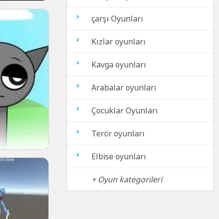
çarşı Oyunları
Kızlar oyunları
Kavga oyunları
Arabalar oyunları
Çocuklar Oyunları
Terör oyunları
Elbise oyunları
+ Oyun kategorileri